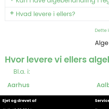
Kan i lave algebehandling i re
Hvad levere i ellers?
Dette 
Alge
Hvor levere vi ellers al
Bl.a. i:
Aarhus
Aal
Ejet og drevet af
Servic