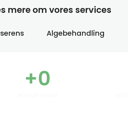
æs mere om vores services
sserens
Algebehandling
+
0
M2 fliser renset
M2 t