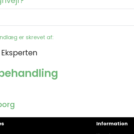
gnvejr?
indlæg er skrevet af:
 Eksperten
gebehandling
borg
es
Information