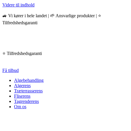
Videre til indhold
🚙 Vi kører i hele landet | 🌱 Ansvarlige produkter | ⭐️
Tilfredshedsgaranti
⭐️ Tilfredshedsgaranti
Få tilbud
Algebehandling
Algerens
Træterrasserens
Fliserens
Tagrenderens
Om os