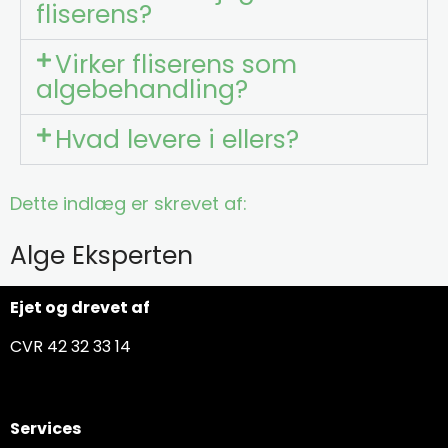
fliserens?
Virker fliserens som
algebehandling?
Hvad levere i ellers?
Dette indlæg er skrevet af:
Alge Eksperten
Ejet og drevet af
CVR 42 32 33 14
Services