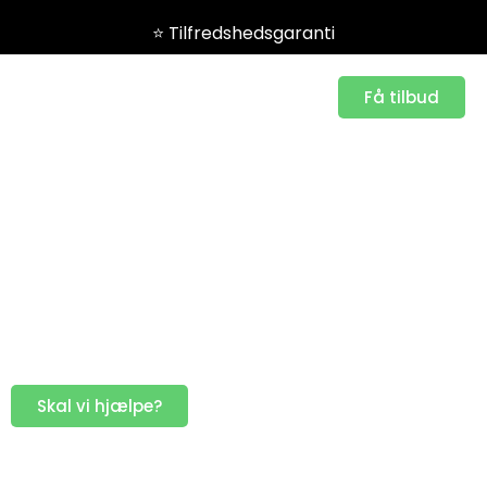
⭐️ Tilfredshedsgaranti
Få tilbud
Hvad Koster Fliserens?
Professionel
fliserens med
tilfredhedsgaranti
Skal vi hjælpe?