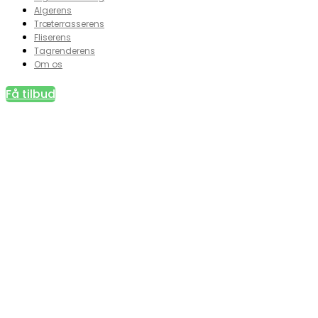
Algerens
Træterrasserens
Fliserens
Tagrenderens
Om os
Få tilbud
Træterrasserens Vester 
Professionel Træterrasserens Vest
tilfredhedsgaranti