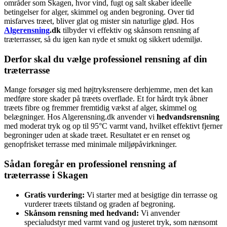
områder som Skagen, hvor vind, fugt og salt skaber ideelle
betingelser for alger, skimmel og anden begroning. Over tid
misfarves træet, bliver glat og mister sin naturlige glød. Hos
Algerensning
.dk
tilbyder vi effektiv og skånsom rensning af
træterrasser, så du igen kan nyde et smukt og sikkert udemiljø.
Derfor skal du vælge professionel rensning af din
træterrasse
Mange forsøger sig med højtryksrensere derhjemme, men det kan
medføre store skader på træets overflade. Et for hårdt tryk åbner
træets fibre og fremmer fremtidig vækst af alger, skimmel og
belægninger. Hos Algerensning.dk anvender vi
hedvandsrensning
med moderat tryk og op til 95°C varmt vand, hvilket effektivt fjerner
begroninger uden at skade træet. Resultatet er en renset og
genopfrisket terrasse med minimale miljøpåvirkninger.
Sådan foregår en professionel rensning af
træterrasse i Skagen
Gratis vurdering:
Vi starter med at besigtige din terrasse og
vurderer træets tilstand og graden af begroning.
Skånsom rensning med hedvand:
Vi anvender
specialudstyr med varmt vand og justeret tryk, som nænsomt