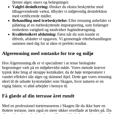
fjerner alger, snavs og belægninger.
Valgfri desinficering:
Ønsker du ekstra beskyttelse mod
tilbagevendende vækst, tilbyder vi miljøvenlig desinfektion
med certificerede midler.
Behandling med træbeskyttelse:
Efter rensning anbefaler vi
påføring af en træbeskyttende imprægnering, som forlænger
renhedens varighed og modvirker fugtindtrængning.
Kvalitetssikret afslutning:
Først når du som kunde er
tilfreds, afslutter vi opgaven. Vi gennemgår efterbehandlingen
sammen med dig for at sikre et perfekt resultat.
Algerensning med omtanke for træ og miljø
Hos Algerensning.dk er vi specialister i at rense biologiske
begroninger væk på en miljøbevidst måde. Vores metode kræver
typisk ikke brug af skrappe kemikalier, da de høje temperaturer i
vandet effektivt slår alger og skimmel ihjel. Dette gør vores rensning
ideel til de udsatte kystområder som Skagen, hvor naturen er en
vigtig faktor, vi altid arbejder i hensyn til.
Få glæde af din terrasse året rundt
Med en professionel træterrasserens i Skagen får du ikke bare en
flottere terrasse, men også en mere sikker overflade at færdes på. Du