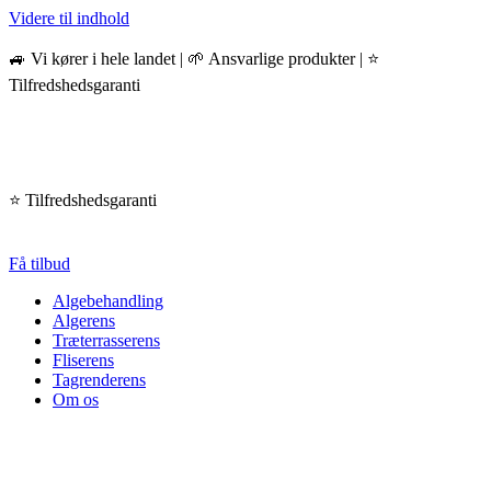
Videre til indhold
🚙 Vi kører i hele landet | 🌱 Ansvarlige produkter | ⭐️
Tilfredshedsgaranti
⭐️ Tilfredshedsgaranti
Få tilbud
Algebehandling
Algerens
Træterrasserens
Fliserens
Tagrenderens
Om os