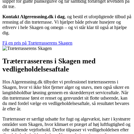
slipper for glatte plankegulve og får samtidig forlænget levetiden på
dit træ.
Kontakt Algerensning.dk i dag
, og bestil et uforpligtende tilbud på
rensning af din træterrasse. Vi hjælper både private husejere og
erhverv i hele Skagen og omegn – og vi står klar til også at hjælpe
dig.
Få en pris på Træterrasserens Skagen
Træterrasserens i Skagen med
vedligeholdelsesaftale
Hos Algerensning.dk tilbyder vi professionel træterrasserens i
Skagen, hvor vi ikke blot fjerner alger og snavs, men også sikrer en
langtidsholdbar løsning gennem en skræddersyet serviceaftale. Når
din træterrasse først er renset og genvundet sit flotte udseende, kan
du med fordel vælge en vedligeholdelsesaftale, så resultatet bevares
år efter år.
Træterrasser er særligt udsatte for fugt og algevækst, især i kystnære
områder som Skagen, hvor klimaet er præget af høj luftfugtighed og
ofte skiftende vejrforhold. Derfor tilpasser vi vedligeholdelsen efter