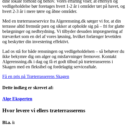
dine lokale forhold og behov. Vores erfaring viser, at eftersyn og
vedligeholdelse bør foretages hvert 1-2 år i områder tæt på havet, og
hvert 2-3 år i mere tørre og åbne områder.
Med en træterrasseservice fra Algerensning.dk sørger vi for, at din
terrasse altid fremstår pæn og sikker at opholde sig på – fri for glatte
belægninger og nedbrydning. Vi tilbyder desuden imprægnering af
træværket som en del af vores løsning, hvilket forlænger levetiden
og beskytter din investering effektivt.
Lad os stå for både rensningen og vedligeholdelsen – så behøver du
ikke bekymre dig om alger og misfarvninger fremover. Kontakt
Algerensning.dk i dag og få et godt tilbud på træterrasserens i
Skagen med en fleksibel og fordelagtig serviceaftale.
Få en pris på Træterrasserens Skagen
Dette indlæg er skrevet af:
Alge Eksperten
Hvor levere vi ellers træterrasserens
Bl.a. i: