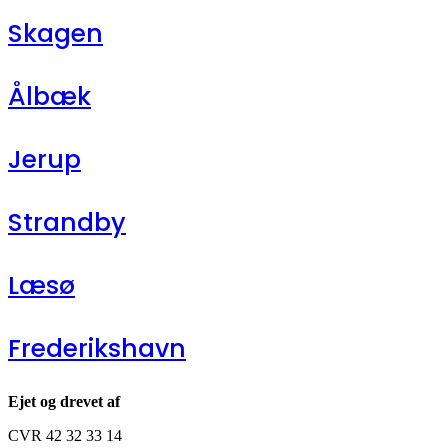
Skagen
Ålbæk
Jerup
Strandby
Læsø
Frederikshavn
Ejet og drevet af
CVR 42 32 33 14