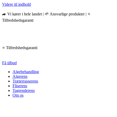
Videre til indhold
🚙 Vi kører i hele landet | 🌱 Ansvarlige produkter | ⭐️
Tilfredshedsgaranti
⭐️ Tilfredshedsgaranti
Få tilbud
Algebehandling
Algerens
Træterrasserens
Fliserens
Tagrenderens
Om os