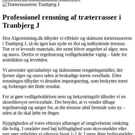
Professionel rensning af træterrasser i
Tranbjerg J
Hos Algerensning.dk tilbyder vi effektiv og skånsom træterrasserens
i Tranbjerg J, så du igen kan nyde en flot og indbydende terrasse.
Træ er et levende materiale, der nemt bliver angrebet af alger, mos
og snavs. Derfor er regelmæssig vedligeholdelse vigtig – både for
æstetikken og levetiden.
Vi anvender specialudstyr og skånsomme rengøringsmidler, der
fjerner alger og snavs uden at beskadige træets overflade. Efter
rensningen tilbyder vi desuden imprægnering, som beskytter træet
og forlænger det flotte resultat.
For at gøre vedligeholdelsen nem og bekymringsfri tilbyder vi en
skræddersyet serviceaftale. Det betyder, at vi vender tilbage
regelmæssigt og sørger for, at din terrasse altid fremstår som ny –
uden at du skal løfte en finger.
Hyppigheden af vores eftersyn afhænger af omgivelserne omkring
din bolig. I områder med høj luftfugtighed som skovområder eller
nær søer anbefaler vi eftersyn hvert 1-2 år. I mere åbne boligområder