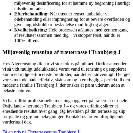
miljøvenlig desinficering for at hæmme ny begroning i særligt
udsatte områder.
Efterbehandling:
Når træet er renset, anbefaler vi
oliebehandling eller imprægnering for at bevare overfladen og
give langtidsholdbar beskyttelse mod fugt og alger.
Kvalitetssikring:
Hele processen afsluttes med gennemgang
af resultatet sammen med dig – vi stopper først, når du er
100% tilfreds.
Miljøvenlig rensning af træterrasse i Tranbjerg J
Hos Algerensning.dk har vi stor fokus på miljøet. Derfor anvender
vi så vidt muligt udelukkende varmt vand til rensning og supplerer
kun med miljøcertificerede produkter, når det er nødvendigt. Det gør
vores metode både effektiv, skånsom og bæredygtig – perfekt til den
moderne familie i Tranbjerg J, der ønsker et pænt uderum uden at
belaste naturen.
Vi har udført professionelle rensningsopgaver på træterrasser i hele
Østjylland – herunder Tranbjerg J – og vores erfaring sikrer et
enestående resultat hver gang. Øg levetiden på din terrasse og slip
for glatte og grønne belægninger. Kontakt os for en uforpligtende
vurdering i dag.
Få en pris på Træterrasserens Tranbjerg J