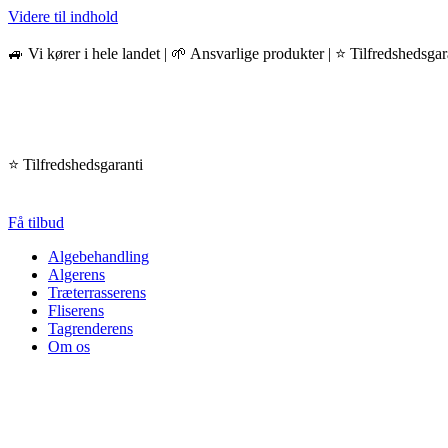
Videre til indhold
🚙 Vi kører i hele landet | 🌱 Ansvarlige produkter | ⭐️ Tilfredshedsgar
⭐️ Tilfredshedsgaranti
Få tilbud
Algebehandling
Algerens
Træterrasserens
Fliserens
Tagrenderens
Om os