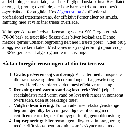
andet biologisk materiale, især i det fugtige danske klima. Resultatet
er en glat, grønlig overflade, der ikke bare ser trist ud, men også
øger risikoen for at glide. Hos
Algerensning
.dk tilbyder vi
professionel træterrasserens, der effektivt fjerner alger og smuds,
samtidig med at vi skåner træets overflade.
Vi bruger skånsom hedvandsrensning ved ca. 90° C og lavt tryk
(70-90 bar), så træet ikke flosser eller bliver beskadiget. Denne
metode fjerner uønsket begroning helt ned i træets porer – uden brug
af aggressive kemikalier. Med vores udstyr og erfaring opnår vi op
til 98% fjernelse af alger og andre misfarvninger.
Sådan foregår rensningen af din træterrasse
Gratis prøverens og vurdering:
Vi starter med at inspicere
din træterrasse og identificere omfanget af algevækst og
snavs. Herefter vurderer vi den mest effektive rensning.
Rensning med varmt vand og lavt tryk:
Ved hjælp af
specialudstyr med varmt vand og lavt tryk renser vi nænsomt
overfladen, uden at beskadige træet.
Valgfri desinficering:
For områder med ekstra genstridige
begroninger tilbyder vi miljøvenlig desinficering med
certificerede midler, der forebygger hurtig genopblomstring.
Imprægnering:
Efter rensningen tilbyder vi imprægnering
med et diffusionsåbent produkt, som beskytter træet mod