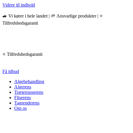
Videre til indhold
🚙 Vi kører i hele landet | 🌱 Ansvarlige produkter | ⭐️
Tilfredshedsgaranti
⭐️ Tilfredshedsgaranti
Få tilbud
Algebehandling
Algerens
Træterrasserens
Fliserens
Tagrenderens
Om os