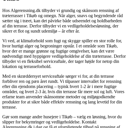
Hos Algerensning.dk tilbyder vi grundig og skånsom rensning af
træterrasser i Tikøb og omegn. Når alger, snavs og begyndende råd
sætter sig i træet, kan det påvirke både udseendet og holdbarheden
af din terrasse. Derfor tilbyder vi en vedligeholdelsesløsning, der
sikrer et flot og sundt udemiljø – år efter år.
Vi ved, at klimaforhold som fugt og skygge spiller en stor rolle for,
hvor hurtigt alger og begroninger opstår. I et område som Tikøb,
hvor der er mange grønne og fugtige omgivelser, kan det være
nødvendigt med hyppigere vedligeholdelse af din træterrasse. Derfor
tilbyder vi en fleksibel serviceaftale, der tager højde for netop din
lokation og terrasseforhold.
Med en skræddersyet serviceaftale sørger vi for, at din terrasse
forbliver ren og pæn året rundt. Vi tilpasser intervallet for rensning
efter din ejendoms placering – typisk hvert 1-2 år i mere fugtige
områder, og hvert 2-3 år, hvis din terrasse får mere sol og luft. Vores
erfarne team anvender skånsomme metoder og miljøgodkendte
produkter for at sikre både effektiv rensning og lang levetid for din
terrasse.
Gør som mange andre husejere i Tikøb – vælg en løsning, hvor du
slipper for bekymringer og vedligeholdelse. Kontakt
Algerensning.dk i dag og få et uforpligtende tilbud på rensning af