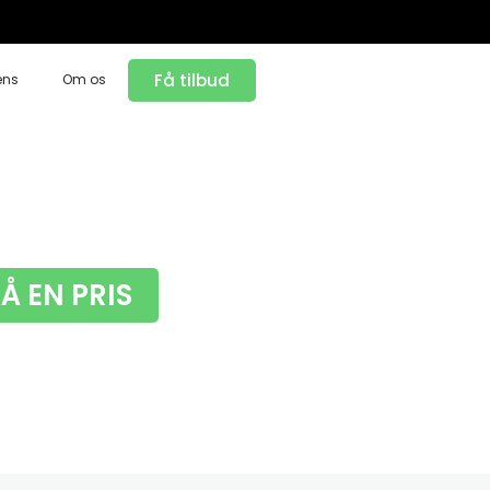
Få tilbud
ens
Om os
FÅ EN PRIS