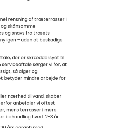
onel rensning af træterrasser i
yr og skånsomme
os og snavs fra træets
 ny igen – uden at beskadige
ftale, der er skræddersyet til
erviceaftale sørger vi for, at
sigt, så alger og
et betyder mindre arbejde for
ler nærhed til vand, skaber
Derfor anbefaler vi oftest
er, mens terrasser i mere
r behandling hvert 2-3 år.
l 20 års garanti mod