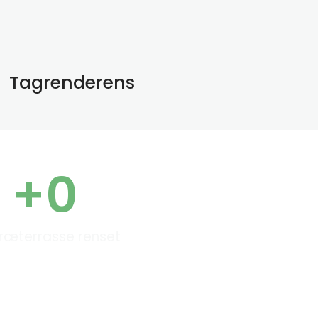
Tagrenderens
+
0
ræterrasse renset