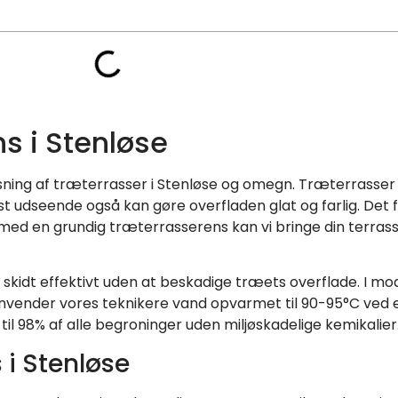
s i Stenløse
nsning af træterrasser i Stenløse og omegn. Træterrasser 
st udseende også kan gøre overfladen glat og farlig. Det
d en grundig træterrasserens kan vi bringe din terrasse t
g skidt effektivt uden at beskadige træets overflade. I mo
nvender vores teknikere vand opvarmet til 90-95°C ved 
l 98% af alle begroninger uden miljøskadelige kemikalier
i Stenløse