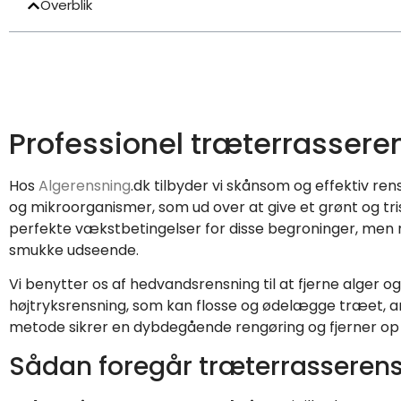
Overblik
Professionel træterrasseren
Hos
Algerensning
.dk tilbyder vi skånsom og effektiv re
og mikroorganismer, som ud over at give et grønt og tri
perfekte vækstbetingelser for disse begroninger, men me
smukke udseende.
Vi benytter os af hedvandsrensning til at fjerne alger o
højtryksrensning, som kan flosse og ødelægge træet, a
metode sikrer en dybdegående rengøring og fjerner op ti
Sådan foregår træterrasserens 