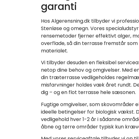
garanti
Hos Algerensning.dk tilbyder vi professi
Stenløse og omegn. Vores specialudst
rensemetoder fjerner effektivt alger, m
overflade, så din terrasse fremstår som
materialet.
Vi tilbyder desuden en fleksibel servicea
netop dine behov og omgivelser. Med en s
din træterrasse vedligeholdes regelmæs
misfarvninger holdes væk året rundt. D
dig – og en flot terrasse hele sæsonen.
Fugtige omgivelser, som skovområder el
ideelle betingelser for biologisk vækst. 
vedligehold hver 1-2 år i sådanne områd
åbne og tørre områder typisk kun kræve
Med vores serviceaftale tilbyder vi op ti