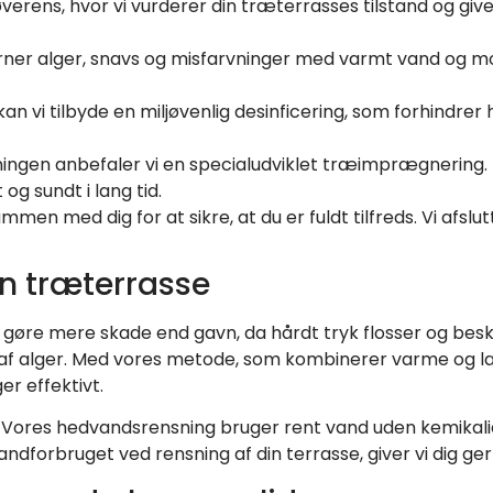
øverens, hvor vi vurderer din træterrasses tilstand og give
erner alger, snavs og misfarvninger med varmt vand og m
n vi tilbyde en miljøvenlig desinficering, som forhindrer
ningen anbefaler vi en specialudviklet træimprægnering.
g sundt i lang tid.
men med dig for at sikre, at du er fuldt tilfreds. Vi afslu
n træterrasse
re mere skade end gavn, da hårdt tryk flosser og beska
af alger. Med vores metode, som kombinerer varme og lav
er effektivt.
er. Vores hedvandsrensning bruger rent vand uden kemikali
andforbruget ved rensning af din terrasse, giver vi dig g