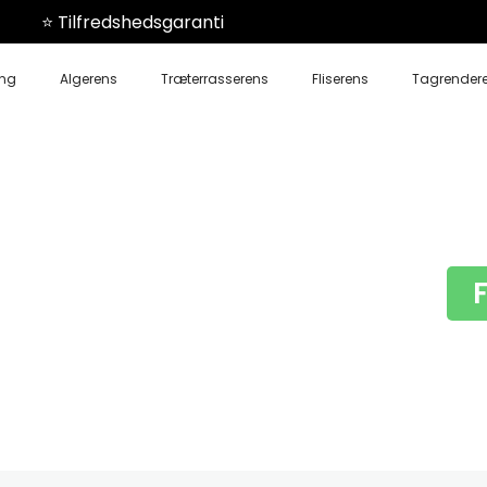
⭐️ Tilfredshedsgaranti
ing
Algerens
Træterrasserens
Fliserens
Tagrender
e
tenløse