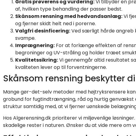
Gratis prøverens og vurdering:
Vi tilbyder en pr
af, hvilken type behandling der passer bedst.
Skånsom rensning med hedvandsanlæg:
Vi fj
og fjerner skidt helt ned i porerne.
Valgfri desinficering:
Ved særligt hårde angreb ka
svampe.
Imprægnering:
For at forlænge effekten af rens
begroninger og UV-stråling og holder træet smukt o
Kvalitetssikring:
Vi gennemgår altid resultatet sam
kvaliteten lever op til forventningerne.
Skånsom rensning beskytter di
Mange gør-det-selv metoder med højtryksrensere kan gø
grobund for fugtindtrængning, råd og hurtig genvækst 
struktur samtidig med, at vi fjerner uønskede belægning
Hos Algerensning.dk prioriterer vi miljøvenlige løsning
skadelige rester i naturen. Ønsker du at vide mere om v