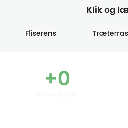
Klik og l
Fliserens
Træterra
+
0
Kunder hjulpet