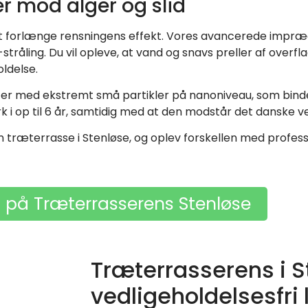
r mod alger og slid
at forlænge rensningens effekt. Vores avancerede impræg
åling. Du vil opleve, at vand og snavs preller af overfla
ldelse.
r med ekstremt små partikler på nanoniveau, som binder 
 i op til 6 år, samtidig med at den modstår det danske ve
din træterrasse i Stenløse, og oplev forskellen med profe
s på Træterrasserens Stenløse
Træterrasserens i S
vedligeholdelsesfri