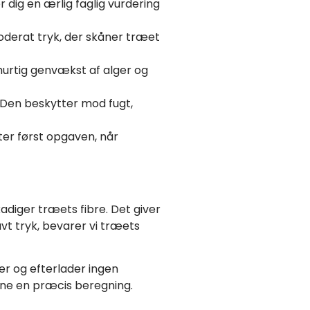
r dig en ærlig faglig vurdering
oderat tryk, der skåner træet
 hurtig genvækst af alger og
 Den beskytter mod fugt,
tter først opgaven, når
diger træets fibre. Det giver
t tryk, bevarer vi træets
er og efterlader ingen
erne en præcis beregning.