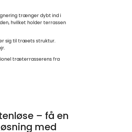
nering trænger dybt ind i
den, hvilket holder terrassen
sig til træets struktur.
jr.
ssionel træterrasserens fra
tenløse – få en
 løsning med