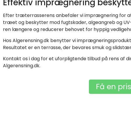
Effektiv imprægnering beskytte
Efter træterrasserens anbefaler vi imprægnering for 
træet og beskytter mod fugtskader, algeangreb og UV-str
ren længere og reducerer behovet for hyppig vedligeho
Hos Algerensning.dk benytter vi imprægneringsprodukte
Resultatet er en terrasse, der bevares smuk og slidstærk
Kontakt os i dag for et uforpligtende tilbud på rens af 
Algerensning.dk.
Få en pri