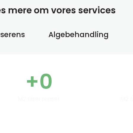
æs mere om vores services
sserens
Algebehandling
+
0
M2 fliser renset
M2 t