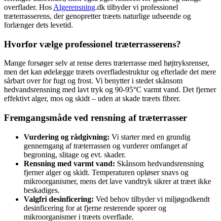
overflader. Hos
Algerensning
.dk tilbyder vi professionel
træterrasserens, der genopretter træets naturlige udseende og
forlænger dets levetid.
Hvorfor vælge professionel træterrasserens?
Mange forsøger selv at rense deres træterrasse med højtryksrenser,
men det kan ødelægge træets overfladestruktur og efterlade det mere
sårbart over for fugt og frost. Vi benytter i stedet skånsom
hedvandsrensning med lavt tryk og 90-95°C varmt vand. Det fjerner
effektivt alger, mos og skidt – uden at skade træets fibrer.
Fremgangsmåde ved rensning af træterrasser
Vurdering og rådgivning:
Vi starter med en grundig
gennemgang af træterrassen og vurderer omfanget af
begroning, slitage og evt. skader.
Rensning med varmt vand:
Skånsom hedvandsrensning
fjerner alger og skidt. Temperaturen opløser snavs og
mikroorganismer, mens det lave vandtryk sikrer at træet ikke
beskadiges.
Valgfri desinficering:
Ved behov tilbyder vi miljøgodkendt
desinficering for at fjerne resterende sporer og
mikroorganismer i træets overflade.