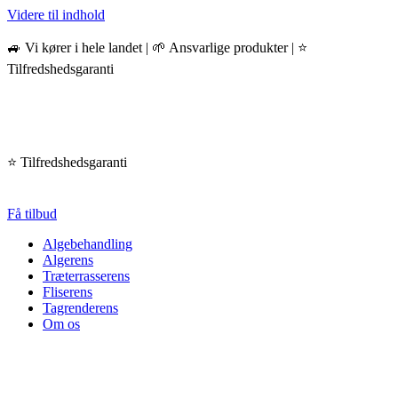
Videre til indhold
🚙 Vi kører i hele landet | 🌱 Ansvarlige produkter | ⭐️
Tilfredshedsgaranti
⭐️ Tilfredshedsgaranti
Få tilbud
Algebehandling
Algerens
Træterrasserens
Fliserens
Tagrenderens
Om os