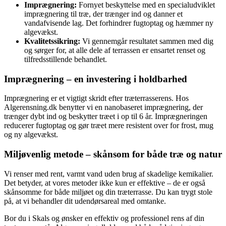
Imprægnering:
Fornyet beskyttelse med en specialudviklet
imprægnering til træ, der trænger ind og danner et
vandafvisende lag. Det forhindrer fugtoptag og hæmmer ny
algevækst.
Kvalitetssikring:
Vi gennemgår resultatet sammen med dig
og sørger for, at alle dele af terrassen er ensartet renset og
tilfredsstillende behandlet.
Imprægnering – en investering i holdbarhed
Imprægnering er et vigtigt skridt efter træterrasserens. Hos
Algerensning.dk benytter vi en nanobaseret imprægnering, der
trænger dybt ind og beskytter træet i op til 6 år. Imprægneringen
reducerer fugtoptag og gør træet mere resistent over for frost, mug
og ny algevækst.
Miljøvenlig metode – skånsom for både træ og natur
Vi renser med rent, varmt vand uden brug af skadelige kemikalier.
Det betyder, at vores metoder ikke kun er effektive – de er også
skånsomme for både miljøet og din træterrasse. Du kan trygt stole
på, at vi behandler dit udendørsareal med omtanke.
Bor du i Skals og ønsker en effektiv og professionel rens af din