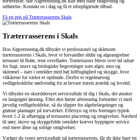
træterrasse, står Algerensning.dk klar med både rådgivning og
udførelse. Kontakt os i dag og få et uforpligtende tilbud.
Få en pris på Træterrasserens Skals
Træterrasserens i Skals
Hos Algerensning.dk tilbyder vi professionel og skånsom
træterrasserens i Skals, hvor vi forvandler slidte og algeangrebne
terrasser til flotte, rene overflader. Træterrasser bliver over tid udsat
for fugt, snavs og biologiske begroninger som alger, mos og
skimmel – især i områder med høj luftfugtighed og skygge, hvor
vilkårene for vækst er optimale. Derfor er regelmæssig
vedligeholdelse nødvendig for at bevare træets æstetik og levetid.
Vi tilbyder en skræddersyet serviceaftale til dig i Skals, der ønsker
en langsigtet løsning. Efter den første afrensning fortsætter vi med
jævnlig vedligeholdelse, så du slipper for algebelægninger og
grønne plamager på træværket. Eftersyn og rens foretages typisk
hvert 1-2 år afhængig af terrassens placering og omgivelser. Nærhed
til søer, skove og skyggefulde områder kræver hyppigere service
end mere åbne og solrige omgivelser.
Vælger du vores serviceaftale på træterrasserens, får du ikke bare en