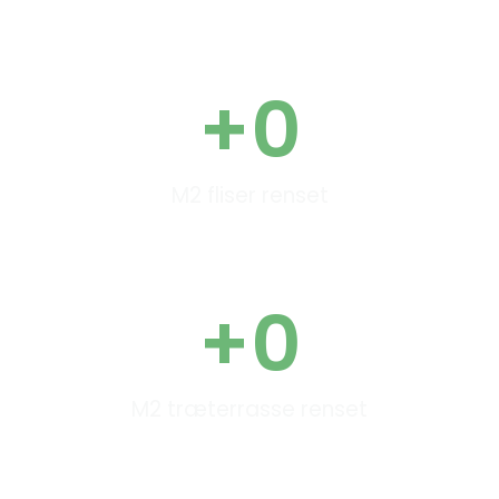
+
0
M2 fliser renset
+
0
M2 træterrasse renset