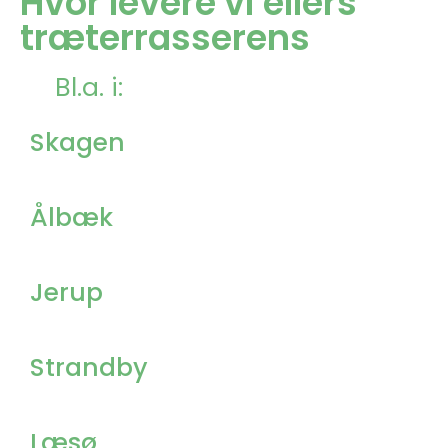
Hvor levere vi ellers
træterrasserens
Bl.a. i:
Skagen
Ålbæk
Jerup
Strandby
Læsø