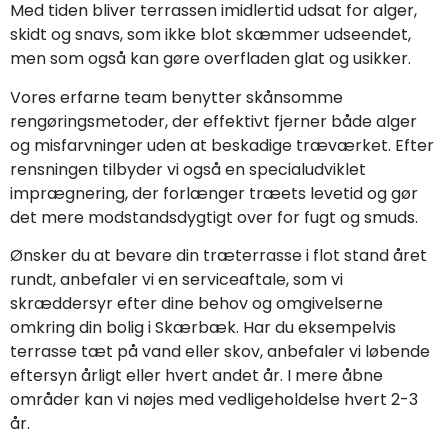
Med tiden bliver terrassen imidlertid udsat for alger,
skidt og snavs, som ikke blot skæmmer udseendet,
men som også kan gøre overfladen glat og usikker.
Vores erfarne team benytter skånsomme
rengøringsmetoder, der effektivt fjerner både alger
og misfarvninger uden at beskadige træværket. Efter
rensningen tilbyder vi også en specialudviklet
imprægnering, der forlænger træets levetid og gør
det mere modstandsdygtigt over for fugt og smuds.
Ønsker du at bevare din træterrasse i flot stand året
rundt, anbefaler vi en serviceaftale, som vi
skræddersyr efter dine behov og omgivelserne
omkring din bolig i Skærbæk. Har du eksempelvis
terrasse tæt på vand eller skov, anbefaler vi løbende
eftersyn årligt eller hvert andet år. I mere åbne
områder kan vi nøjes med vedligeholdelse hvert 2-3
år.