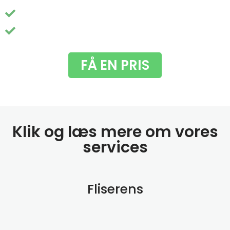
Nem booking og pris - helt uden besvær
Du får fjernet de grimme grønne alger
FÅ EN PRIS
Klik og læs mere om vores
services
Fliserens