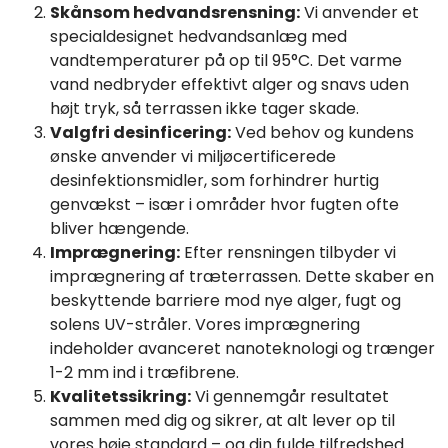
Skånsom hedvandsrensning:
Vi anvender et
specialdesignet hedvandsanlæg med
vandtemperaturer på op til 95°C. Det varme
vand nedbryder effektivt alger og snavs uden
højt tryk, så terrassen ikke tager skade.
Valgfri desinficering:
Ved behov og kundens
ønske anvender vi miljøcertificerede
desinfektionsmidler, som forhindrer hurtig
genvækst – især i områder hvor fugten ofte
bliver hængende.
Imprægnering:
Efter rensningen tilbyder vi
imprægnering af træterrassen. Dette skaber en
beskyttende barriere mod nye alger, fugt og
solens UV-stråler. Vores imprægnering
indeholder avanceret nanoteknologi og trænger
1-2 mm ind i træfibrene.
Kvalitetssikring:
Vi gennemgår resultatet
sammen med dig og sikrer, at alt lever op til
vores høje standard – og din fulde tilfredshed.