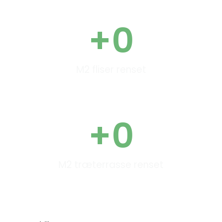
+
0
M2 fliser renset
+
0
M2 træterrasse renset