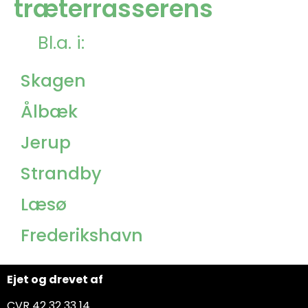
træterrasserens
Bl.a. i:
Skagen
Ålbæk
Jerup
Strandby
Læsø
Frederikshavn
Ejet og drevet af
CVR 42 32 33 14