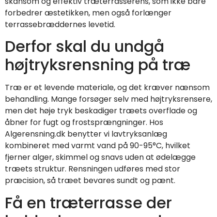
skånsom og effektiv træterrasserens, som ikke bare
forbedrer æstetikken, men også forlænger
terrassebræddernes levetid.
Derfor skal du undgå
højtryksrensning på træ
Træ er et levende materiale, og det kræver nænsom
behandling. Mange forsøger selv med højtryksrensere,
men det høje tryk beskadiger træets overflade og
åbner for fugt og frostsprængninger. Hos
Algerensning.dk benytter vi lavtryksanlæg
kombineret med varmt vand på 90-95°C, hvilket
fjerner alger, skimmel og snavs uden at ødelægge
træets struktur. Rensningen udføres med stor
præcision, så træet bevares sundt og pænt.
Få en træterrasse der