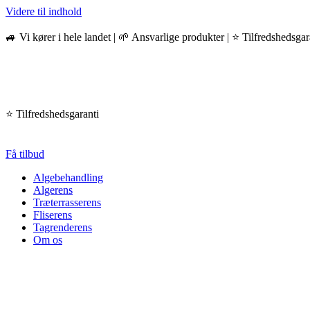
Videre til indhold
🚙 Vi kører i hele landet | 🌱 Ansvarlige produkter | ⭐️ Tilfredshedsgar
🌱 Ansvarlige produkter
Tilfredshedsgaranti
Få tilbud
Algebehandling
Algerens
Træterrasserens
Fliserens
Tagrenderens
Om os