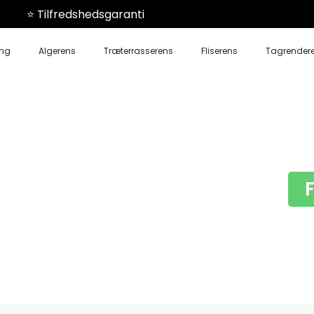
⭐️ Tilfredshedsgaranti
ing
Algerens
Træterrasserens
Fliserens
Tagrender
te
Nimtofte