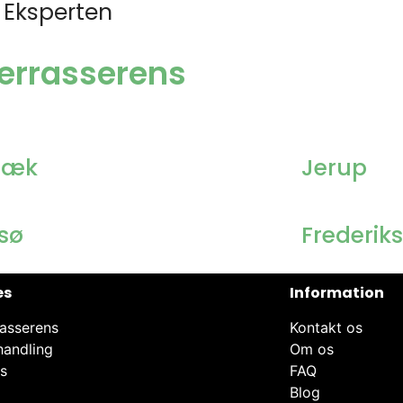
 Eksperten
æterrasserens
bæk
Jerup
sø
Frederik
es
Information
asserens
Kontakt os
handling
Om os
ns
FAQ
Blog