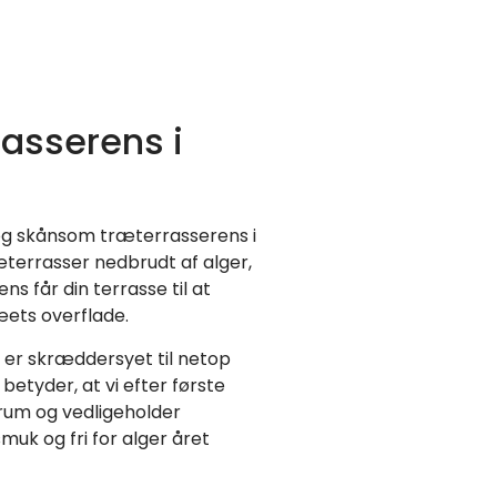
rasserens i
v og skånsom træterrasserens i
æterrasser nedbrudt af alger,
ns får din terrasse til at
ets overflade.
r er skræddersyet til netop
betyder, at vi efter første
rum og vedligeholder
smuk og fri for alger året