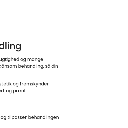
dling
tfugtighed og mange
skånsom behandling, så din
stetik og fremskynder
ert og pænt.
, og tilpasser behandlingen