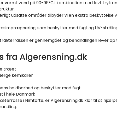
er varmt vand på 90-95°C i kombination med lavt tryk om
truktur.
ærligt udsatte områder tilbyder vi en ekstra beskyttelse v
i træimprægnering, som beskytter mod fugt og UV-strålin
e træterrassen er gennemgået og behandlingen lever op t
s fra Algerensning.dk
ge træet
lige kemikalier
sens holdbarhed og beskytter mod fugt
st i hele Danmark
errasse i Nimtofte, er Algerensning.dk klar til at hjælpe
handling.