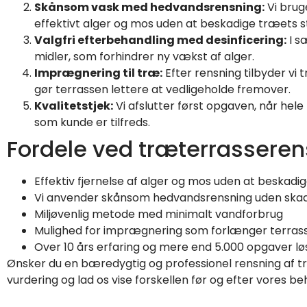
Skånsom vask med hedvandsrensning:
Vi brug
effektivt alger og mos uden at beskadige træets s
Valgfri efterbehandling med desinficering:
I s
midler, som forhindrer ny vækst af alger.
Imprægnering til træ:
Efter rensning tilbyder v
gør terrassen lettere at vedligeholde fremover.
Kvalitetstjek:
Vi afslutter først opgaven, når hel
som kunde er tilfreds.
Fordele ved træterrasseren
Effektiv fjernelse af alger og mos uden at beskadi
Vi anvender skånsom hedvandsrensning uden skade
Miljøvenlig metode med minimalt vandforbrug
Mulighed for imprægnering som forlænger terras
Over 10 års erfaring og mere end 5.000 opgaver lø
Ønsker du en bæredygtig og professionel rensning af træt
vurdering og lad os vise forskellen før og efter vores be