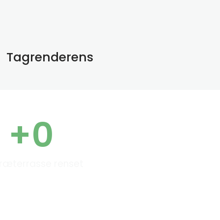
Tagrenderens
+
0
ræterrasse renset