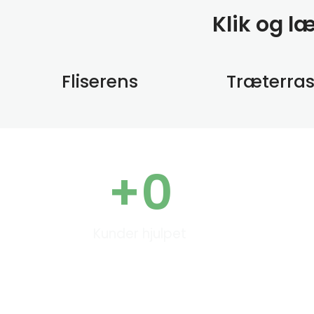
Klik og l
Fliserens
Træterra
+
0
Kunder hjulpet