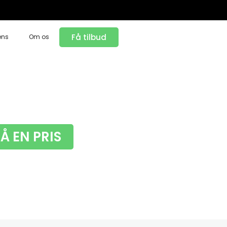
Få tilbud
ens
Om os
FÅ EN PRIS