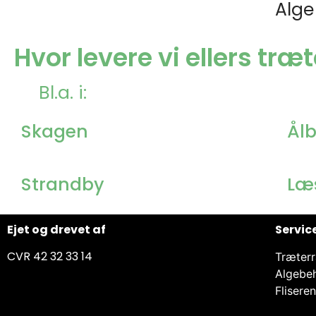
Alge
Hvor levere vi ellers tr
Bl.a. i:
Skagen
Ål
Strandby
Læ
Ejet og drevet af
Servic
CVR 42 32 33 14
Træterr
Algebe
Flisere