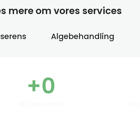
æs mere om vores services
sserens
Algebehandling
+
0
M2 fliser renset
M2 t