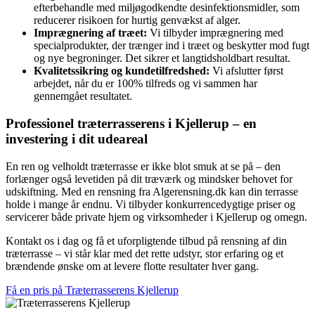
efterbehandle med miljøgodkendte desinfektionsmidler, som
reducerer risikoen for hurtig genvækst af alger.
Imprægnering af træet:
Vi tilbyder imprægnering med
specialprodukter, der trænger ind i træet og beskytter mod fugt
og nye begroninger. Det sikrer et langtidsholdbart resultat.
Kvalitetssikring og kundetilfredshed:
Vi afslutter først
arbejdet, når du er 100% tilfreds og vi sammen har
gennemgået resultatet.
Professionel træterrasserens i Kjellerup – en
investering i dit udeareal
En ren og velholdt træterrasse er ikke blot smuk at se på – den
forlænger også levetiden på dit træværk og mindsker behovet for
udskiftning. Med en rensning fra Algerensning.dk kan din terrasse
holde i mange år endnu. Vi tilbyder konkurrencedygtige priser og
servicerer både private hjem og virksomheder i Kjellerup og omegn.
Kontakt os i dag og få et uforpligtende tilbud på rensning af din
træterrasse – vi står klar med det rette udstyr, stor erfaring og et
brændende ønske om at levere flotte resultater hver gang.
Få en pris på Træterrasserens Kjellerup