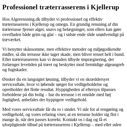
Professionel træterrasserens i Kjellerup
Hos Algerensning.dk tilbyder vi professionel og effektiv
træterrasserens i Kjellerup og omegn. En grundig rensning af din
træterrasse fjerner alger, snavs og belægninger, som ellers kan gøre
overfladen både grim og glat – og i sidste ende slide unødvendigt på
træværket.
Vi benytter skånsomme, men effektive metoder og miljøgodkendte
midler, så din terrasse ikke tager skade, men bliver renset helt i bund.
Efter træterrasserens kan vi desuden tilbyde imprægnering, der
forlænger levetiden på træet og beskytter mod fremtidige algeangreb
og fugtskader.
Ønsker du en langsigtet løsning, tilbyder vi en skræddersyet
serviceaftale, hvor vi løbende sørger for vedligeholdelse og
opretholder det flotte resultat. Hyppigheden af eftersyn tilpasses
forholdene på din bolig – har du terrasse i et område med høj
fugtighed, anbefales der hyppigere vedligehold.
Med vores serviceaftale får du ro i sindet. Vi står for al rengøring og
vedligehold, og vores erfaring viser, at en terrasse holder sig flot i
mange år, når den passes korrekt. Kontakt os i dag og få et
uforpligtende tilbud på træterrasserens i Kjellerup – med eller uden