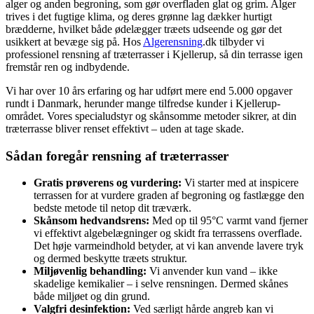
alger og anden begroning, som gør overfladen glat og grim. Alger
trives i det fugtige klima, og deres grønne lag dækker hurtigt
brædderne, hvilket både ødelægger træets udseende og gør det
usikkert at bevæge sig på. Hos
Algerensning
.dk tilbyder vi
professionel rensning af træterrasser i Kjellerup, så din terrasse igen
fremstår ren og indbydende.
Vi har over 10 års erfaring og har udført mere end 5.000 opgaver
rundt i Danmark, herunder mange tilfredse kunder i Kjellerup-
området. Vores specialudstyr og skånsomme metoder sikrer, at din
træterrasse bliver renset effektivt – uden at tage skade.
Sådan foregår rensning af træterrasser
Gratis prøverens og vurdering:
Vi starter med at inspicere
terrassen for at vurdere graden af begroning og fastlægge den
bedste metode til netop dit træværk.
Skånsom hedvandsrens:
Med op til 95°C varmt vand fjerner
vi effektivt algebelægninger og skidt fra terrassens overflade.
Det høje varmeindhold betyder, at vi kan anvende lavere tryk
og dermed beskytte træets struktur.
Miljøvenlig behandling:
Vi anvender kun vand – ikke
skadelige kemikalier – i selve rensningen. Dermed skånes
både miljøet og din grund.
Valgfri desinfektion:
Ved særligt hårde angreb kan vi