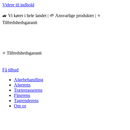
Videre til indhold
🚙 Vi kører i hele landet | 🌱 Ansvarlige produkter | ⭐️
Tilfredshedsgaranti
⭐️ Tilfredshedsgaranti
Få tilbud
Algebehandling
Algerens
Træterrasserens
Fliserens
Tagrenderens
Om os