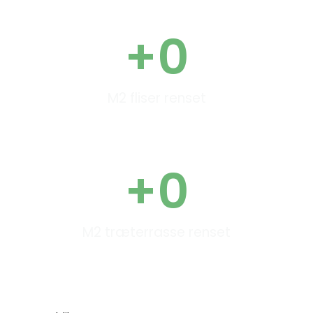
+
0
M2 fliser renset
+
0
M2 træterrasse renset