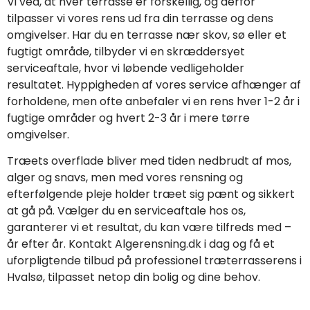
Vi ved, at hver terrasse er forskellig, og derfor
tilpasser vi vores rens ud fra din terrasse og dens
omgivelser. Har du en terrasse nær skov, sø eller et
fugtigt område, tilbyder vi en skræddersyet
serviceaftale, hvor vi løbende vedligeholder
resultatet. Hyppigheden af vores service afhænger af
forholdene, men ofte anbefaler vi en rens hver 1-2 år i
fugtige områder og hvert 2-3 år i mere tørre
omgivelser.
Træets overflade bliver med tiden nedbrudt af mos,
alger og snavs, men med vores rensning og
efterfølgende pleje holder træet sig pænt og sikkert
at gå på. Vælger du en serviceaftale hos os,
garanterer vi et resultat, du kan være tilfreds med –
år efter år. Kontakt Algerensning.dk i dag og få et
uforpligtende tilbud på professionel træterrasserens i
Hvalsø, tilpasset netop din bolig og dine behov.