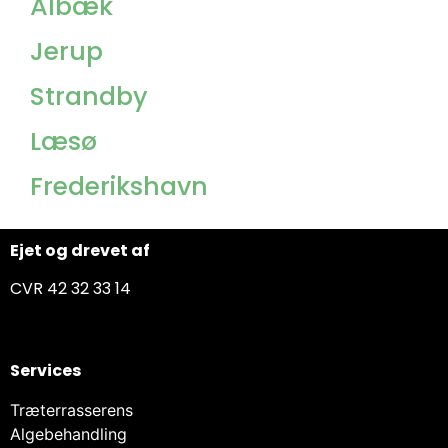
Ålbæk
Jerup
Strandby
Læsø
Frederikshavn
Ejet og drevet af
CVR 42 32 33 14
Services
Træterrasserens
Algebehandling