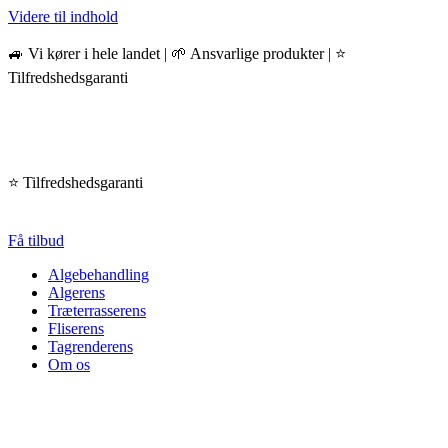
Videre til indhold
🚙 Vi kører i hele landet | 🌱 Ansvarlige produkter | ⭐️
Tilfredshedsgaranti
⭐️ Tilfredshedsgaranti
Få tilbud
Algebehandling
Algerens
Træterrasserens
Fliserens
Tagrenderens
Om os