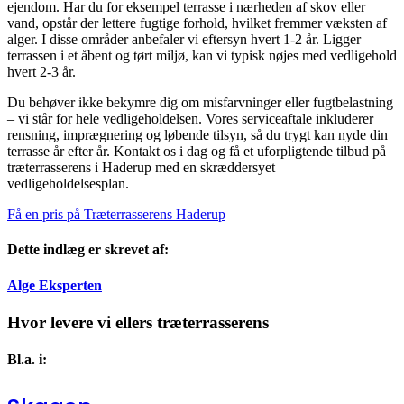
ejendom. Har du for eksempel terrasse i nærheden af skov eller
vand, opstår der lettere fugtige forhold, hvilket fremmer væksten af
alger. I disse områder anbefaler vi eftersyn hvert 1-2 år. Ligger
terrassen i et åbent og tørt miljø, kan vi typisk nøjes med vedligehold
hvert 2-3 år.
Du behøver ikke bekymre dig om misfarvninger eller fugtbelastning
– vi står for hele vedligeholdelsen. Vores serviceaftale inkluderer
rensning, imprægnering og løbende tilsyn, så du trygt kan nyde din
terrasse år efter år. Kontakt os i dag og få et uforpligtende tilbud på
træterrasserens i Haderup med en skræddersyet
vedligeholdelsesplan.
Få en pris på Træterrasserens Haderup
Dette indlæg er skrevet af:
Alge Eksperten
Hvor levere vi ellers træterrasserens
Bl.a. i: