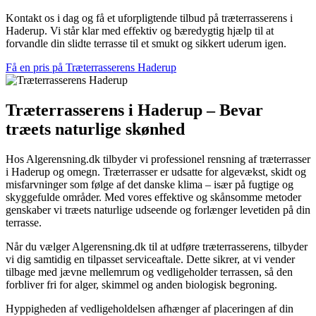
Kontakt os i dag og få et uforpligtende tilbud på træterrasserens i
Haderup. Vi står klar med effektiv og bæredygtig hjælp til at
forvandle din slidte terrasse til et smukt og sikkert uderum igen.
Få en pris på Træterrasserens Haderup
Træterrasserens i Haderup – Bevar
træets naturlige skønhed
Hos Algerensning.dk tilbyder vi professionel rensning af træterrasser
i Haderup og omegn. Træterrasser er udsatte for algevækst, skidt og
misfarvninger som følge af det danske klima – især på fugtige og
skyggefulde områder. Med vores effektive og skånsomme metoder
genskaber vi træets naturlige udseende og forlænger levetiden på din
terrasse.
Når du vælger Algerensning.dk til at udføre træterrasserens, tilbyder
vi dig samtidig en tilpasset serviceaftale. Dette sikrer, at vi vender
tilbage med jævne mellemrum og vedligeholder terrassen, så den
forbliver fri for alger, skimmel og anden biologisk begroning.
Hyppigheden af vedligeholdelsen afhænger af placeringen af din