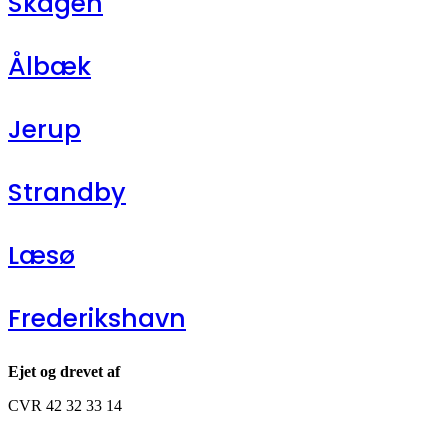
Skagen
Ålbæk
Jerup
Strandby
Læsø
Frederikshavn
Ejet og drevet af
CVR 42 32 33 14