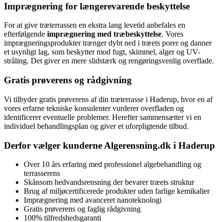
Imprægnering for længerevarende beskyttelse
For at give træterrassen en ekstra lang levetid anbefales en
efterfølgende
imprægnering med træbeskyttelse
. Vores
imprægneringsprodukter trænger dybt ned i træets porer og danner
et usynligt lag, som beskytter mod fugt, skimmel, alger og UV-
stråling. Det giver en mere slidstærk og rengøringsvenlig overflade.
Gratis prøverens og rådgivning
Vi tilbyder gratis prøverens af din træterrasse i Haderup, hvor en af
vores erfarne tekniske konsulenter vurderer overfladen og
identificerer eventuelle problemer. Herefter sammensætter vi en
individuel behandlingsplan og giver et uforpligtende tilbud.
Derfor vælger kunderne Algerensning.dk i Haderup
Over 10 års erfaring med professionel algebehandling og
terrasserens
Skånsom hedvandsrensning der bevarer træets struktur
Brug af miljøcertificerede produkter uden farlige kemikalier
Imprægnering med avanceret nanoteknologi
Gratis prøverens og faglig rådgivning
100% tilfredshedsgaranti