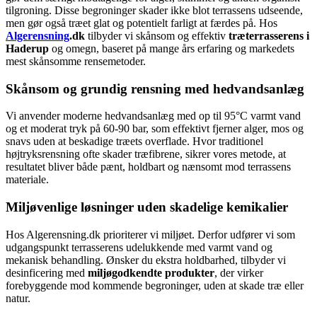
tilgroning. Disse begroninger skader ikke blot terrassens udseende,
men gør også træet glat og potentielt farligt at færdes på. Hos
Algerensning
.dk
tilbyder vi skånsom og effektiv
træterrasserens i
Haderup
og omegn, baseret på mange års erfaring og markedets
mest skånsomme rensemetoder.
Skånsom og grundig rensning med hedvandsanlæg
Vi anvender moderne hedvandsanlæg med op til 95°C varmt vand
og et moderat tryk på 60-90 bar, som effektivt fjerner alger, mos og
snavs uden at beskadige træets overflade. Hvor traditionel
højtryksrensning ofte skader træfibrene, sikrer vores metode, at
resultatet bliver både pænt, holdbart og nænsomt mod terrassens
materiale.
Miljøvenlige løsninger uden skadelige kemikalier
Hos Algerensning.dk prioriterer vi miljøet. Derfor udfører vi som
udgangspunkt terrasserens udelukkende med varmt vand og
mekanisk behandling. Ønsker du ekstra holdbarhed, tilbyder vi
desinficering med
miljøgodkendte produkter
, der virker
forebyggende mod kommende begroninger, uden at skade træ eller
natur.