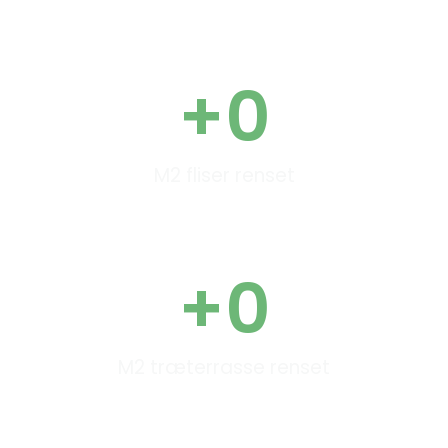
+
0
M2 fliser renset
+
0
M2 træterrasse renset