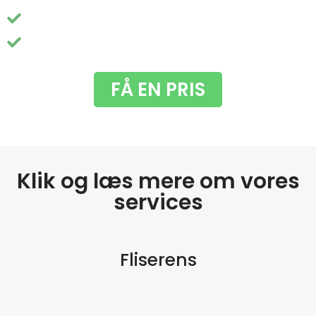
Nem booking og pris - helt uden besvær
Du får fjernet de grimme grønne alger
FÅ EN PRIS
Klik og læs mere om vores
services
Fliserens