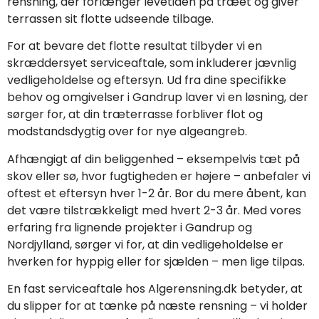
rensning, der forlænger levetiden på træet og giver
terrassen sit flotte udseende tilbage.
For at bevare det flotte resultat tilbyder vi en
skræddersyet serviceaftale, som inkluderer jævnlig
vedligeholdelse og eftersyn. Ud fra dine specifikke
behov og omgivelser i Gandrup laver vi en løsning, der
sørger for, at din træterrasse forbliver flot og
modstandsdygtig over for nye algeangreb.
Afhængigt af din beliggenhed – eksempelvis tæt på
skov eller sø, hvor fugtigheden er højere – anbefaler vi
oftest et eftersyn hver 1-2 år. Bor du mere åbent, kan
det være tilstrækkeligt med hvert 2-3 år. Med vores
erfaring fra lignende projekter i Gandrup og
Nordjylland, sørger vi for, at din vedligeholdelse er
hverken for hyppig eller for sjælden – men lige tilpas.
En fast serviceaftale hos Algerensning.dk betyder, at
du slipper for at tænke på næste rensning – vi holder