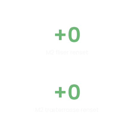
+
0
M2 fliser renset
+
0
M2 træterrasse renset