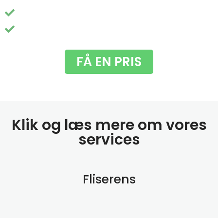
Nem booking og pris - helt uden besvær
Du får fjernet de grimme grønne alger
FÅ EN PRIS
Klik og læs mere om vores
services
Fliserens