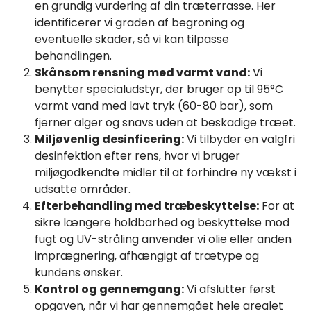
en grundig vurdering af din træterrasse. Her
identificerer vi graden af begroning og
eventuelle skader, så vi kan tilpasse
behandlingen.
Skånsom rensning med varmt vand:
Vi
benytter specialudstyr, der bruger op til 95°C
varmt vand med lavt tryk (60-80 bar), som
fjerner alger og snavs uden at beskadige træet.
Miljøvenlig desinficering:
Vi tilbyder en valgfri
desinfektion efter rens, hvor vi bruger
miljøgodkendte midler til at forhindre ny vækst i
udsatte områder.
Efterbehandling med træbeskyttelse:
For at
sikre længere holdbarhed og beskyttelse mod
fugt og UV-stråling anvender vi olie eller anden
imprægnering, afhængigt af trætype og
kundens ønsker.
Kontrol og gennemgang:
Vi afslutter først
opgaven, når vi har gennemgået hele arealet