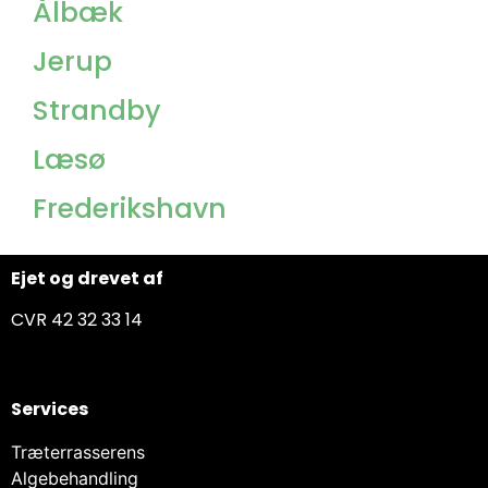
Ålbæk
Jerup
Strandby
Læsø
Frederikshavn
Ejet og drevet af
CVR 42 32 33 14
Services
Træterrasserens
Algebehandling