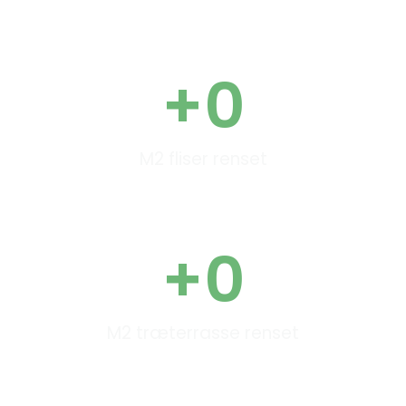
+
0
M2 fliser renset
+
0
M2 træterrasse renset