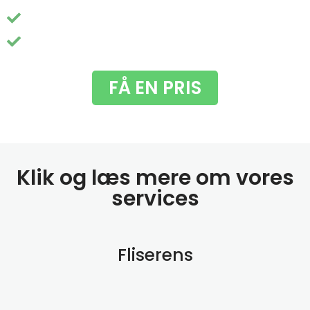
Nem booking og pris - helt uden besvær
Du får fjernet de grimme grønne alger
FÅ EN PRIS
Klik og læs mere om vores
services
Fliserens