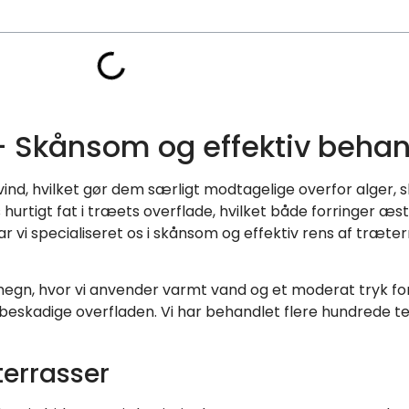
– Skånsom og effektiv behan
vind, hvilket gør dem særligt modtagelige overfor alger, 
hurtigt fat i træets overflade, hvilket både forringer æs
ar vi specialiseret os i skånsom og effektiv rens af træt
omegn, hvor vi anvender varmt vand og et moderat tryk fo
at beskadige overfladen. Vi har behandlet flere hundrede t
terrasser