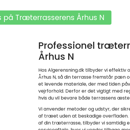
s på Træterrasserens Århus N
Professionel træter
Århus N
Hos Algerensning.dk tilbyder vi effekti
Århus N, så din terrasse fremstår pæn o
et levende materiale, der med tiden påvi
vejrforhold. Derfor er det vigtigt med r
hvis du vil bevare både terrassens æstet
Vi anvender metoder og udstyr, der sik
af træet uden at beskadige overfladen. 
af din træterrasse, tilbyder vi samtidig
serviceaftale, hvor vi vender tilbage m