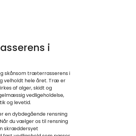
rasserens i
v og skånsom træterrasserens i
g velholdt hele året. Træ er
rkes af alger, skidt og
egelmæssig vedligeholdelse,
ik og levetid.
rer en dybdegående rensning
Når du vælger os til rensning
 en skræddersyet
ed fast vedligehold som passer