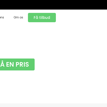
Få tilbud
ens
Om os
FÅ EN PRIS