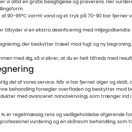
der vi altid en gratis besigtigelse og prøverens. Her vurder
lingsform.
af 90-95°C varmt vand og et tryk på 70-90 bar fjerner vi
tilbyder vi en ekstra desinficering med miljøgodkendte 
rægnering, der beskytter træet mod fugt og ny begroning
n med dig, så vi sikrer, at du er helt tilfreds med result
ægnering
 del af vores service. Når vi har fjernet alger og skidt, a
 behandling forsegler overfladen og beskytter mod bå
odukter med avanceret nanoteknologi, som trænger ind i
s N, er regelmæssig rens og vedligeholdelse afgørende f
 professionel vurdering og en skånsom behandling, som f