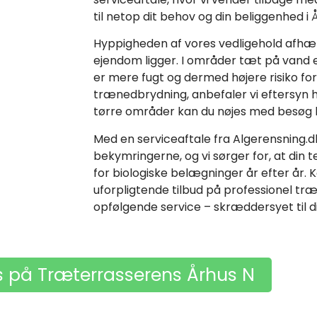
til netop dit behov og din beliggenhed i 
Hyppigheden af vores vedligehold afhæn
ejendom ligger. I områder tæt på vand el
er mere fugt og dermed højere risiko fo
trænedbrydning, anbefaler vi eftersyn h
tørre områder kan du nøjes med besøg h
Med en serviceaftale fra Algerensning.dk
bekymringerne, og vi sørger for, at din te
for biologiske belægninger år efter år. 
uforpligtende tilbud på professionel t
opfølgende service – skræddersyet til di
s på Træterrasserens Århus N