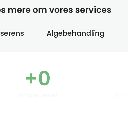
æs mere om vores services
sserens
Algebehandling
+
0
M2 fliser renset
M2 t