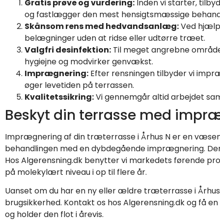
Gratis prøve og vurdering:
Inden vi starter, tilby
og fastlægger den mest hensigtsmæssige behand
Skånsom rens med hedvandsanlæg:
Ved hjælp 
belægninger uden at ridse eller udtørre træet.
Valgfri desinfektion:
Til meget angrebne områder 
hygiejne og modvirker genvækst.
Imprægnering:
Efter rensningen tilbyder vi imp
øger levetiden på terrassen.
Kvalitetssikring:
Vi gennemgår altid arbejdet samme
Beskyt din terrasse med impr
Imprægnering af din træterrasse i Århus N er en væsentlig
behandlingen med en dybdegående imprægnering. Denne
Hos Algerensning.dk benytter vi markedets førende pr
på molekylært niveau i op til flere år.
Uanset om du har en ny eller ældre træterrasse i Århu
brugsikkerhed. Kontakt os hos Algerensning.dk og få en
og holder den flot i årevis.