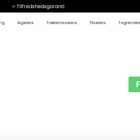
⭐️ Tilfredshedsgaranti
ing
Algerens
Træterrasserens
Fliserens
Tagrender
N
Århus N