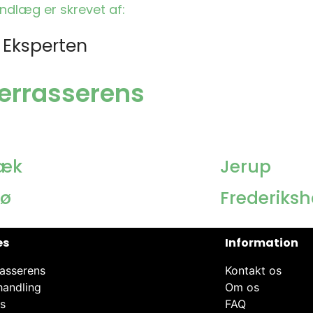
indlæg er skrevet af:
 Eksperten
æterrasserens
æk
Jerup
ø
Frederiks
es
Information
asserens
Kontakt os
handling
Om os
ns
FAQ