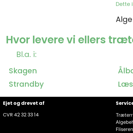
Dette 
Alge
Hvor levere vi ellers tr
Bl.a. i:
Skagen
Ålb
Strandby
Læs
Ejet og drevet af
Servic
CVR 42 32 33 14
Træterr
Algebe
Flisere