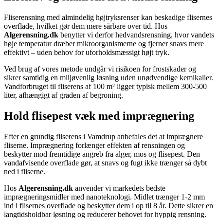
Fliserensning med almindelig højtryksrenser kan beskadige flisernes
overflade, hvilket gør dem mere sårbare over tid. Hos
Algerensning.dk
benytter vi derfor hedvandsrensning, hvor vandets
høje temperatur dræber mikroorganismerne og fjerner snavs mere
effektivt – uden behov for uforholdsmæssigt højt tryk.
Ved brug af vores metode undgår vi risikoen for frostskader og
sikrer samtidig en miljøvenlig løsning uden unødvendige kemikalier.
Vandforbruget til fliserens af 100 m² ligger typisk mellem 300-500
liter, afhængigt af graden af begroning.
Hold flisepest væk med imprægnering
Efter en grundig fliserens i Vamdrup anbefales det at imprægnere
fliserne. Imprægnering forlænger effekten af rensningen og
beskytter mod fremtidige angreb fra alger, mos og flisepest. Den
vandafvisende overflade gør, at snavs og fugt ikke trænger så dybt
ned i fliserne.
Hos
Algerensning.dk
anvender vi markedets bedste
imprægneringsmidler med nanoteknologi. Midlet trænger 1-2 mm
ind i flisernes overflade og beskytter dem i op til 8 år. Dette sikrer en
langtidsholdbar løsning og reducerer behovet for hyppig rensning.