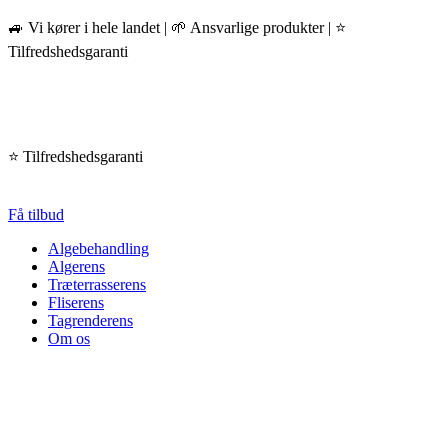
Videre
🚙 Vi kører i hele landet | 🌱 Ansvarlige produkter | ⭐️
til
Tilfredshedsgaranti
indhold
⭐️ Tilfredshedsgaranti
Få tilbud
Algebehandling
Algerens
Træterrasserens
Fliserens
Tagrenderens
Om os