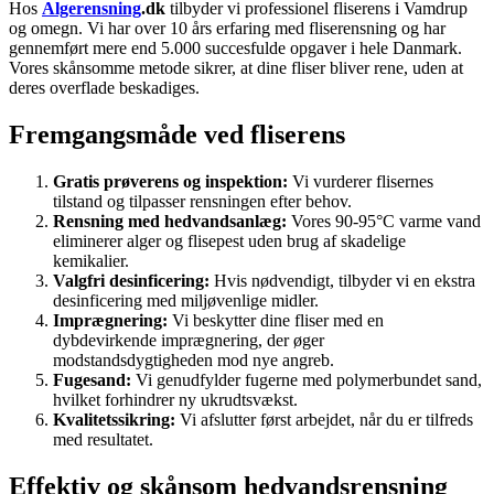
Hos
Algerensning
.dk
tilbyder vi professionel fliserens i Vamdrup
og omegn. Vi har over 10 års erfaring med fliserensning og har
gennemført mere end 5.000 succesfulde opgaver i hele Danmark.
Vores skånsomme metode sikrer, at dine fliser bliver rene, uden at
deres overflade beskadiges.
Fremgangsmåde ved fliserens
Gratis prøverens og inspektion:
Vi vurderer flisernes
tilstand og tilpasser rensningen efter behov.
Rensning med hedvandsanlæg:
Vores 90-95°C varme vand
eliminerer alger og flisepest uden brug af skadelige
kemikalier.
Valgfri desinficering:
Hvis nødvendigt, tilbyder vi en ekstra
desinficering med miljøvenlige midler.
Imprægnering:
Vi beskytter dine fliser med en
dybdevirkende imprægnering, der øger
modstandsdygtigheden mod nye angreb.
Fugesand:
Vi genudfylder fugerne med polymerbundet sand,
hvilket forhindrer ny ukrudtsvækst.
Kvalitetssikring:
Vi afslutter først arbejdet, når du er tilfreds
med resultatet.
Effektiv og skånsom hedvandsrensning