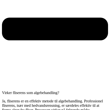
Virker fliserens som algebehandling?
Ja, fliserens er en effektiv metode til algebehandling. Professionel
fliserens, især med hedvandsrensning, er særdeles effektiv til at
fjerne alger fra fliser. Processen virker på følgende måde: