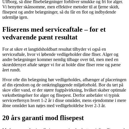
Ulfborg, så dine flisebelægninger forbliver smukke og fri for alger.
Vi benytter skånsomme, men effektive metoder til at fjerne skidt,
flisepest og andre belægninger, så du får en flot og indbydende
udemiljø igen.
Fliserens med serviceaftale – for et
vedvarende pænt resultat
For at sikre et langtidsholdbart resultat tilbyder vi også en
serviceaftale, hvor vi løbende vedligeholder dine fliser. Alger og
andre belægninger kommer nemlig tilbage over tid, men med en
skræddersyet aftale sørger vi for at holde dine fliser rene og pæne
året rundt.
Hvor ofte din belægning bør vedligeholdes, afhænger af placeringen
af din ejendom og de omkringliggende miljøforhold. Bor du tæt på
skov eller vand, er der større fugtpåvirkning, hvilket skaber optimale
vækstbetingelser for alger og flisepest. Derfor anbefaler vi typisk
serviceeftersyn hvert 1-2 år i disse områder, mens ejendomme i mere
åbne områder kan nøjes med vedligeholdelse hver 2-3 år.
20 års garanti mod flisepest