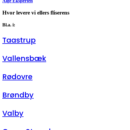
Alge Eksperten
Hvor levere vi ellers fliserens
Bl.a. i:
Taastrup
Vallensbæk
Rødovre
Brøndby
Valby