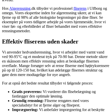
Hos
Algerensning
.dk tilbyder vi professionel
fliserens
i Ulfborg og
omegn. Vores ekspertise inden for algerensning sikrer, at vi kan
fjerne op til 98% af alle biologiske begroninger på dine fliser. Se
eksempler på vores tidligere arbejde på vores hjemmeside, hvor vi
viser før- og efterbilleder af fliser behandlet med vores effektive
rensningsmetoder.
Effektiv fliserens uden skader
Vi anvender hedvandsrensning, hvor vi arbejder med varmt vand
ved 90-95°C og et moderat tryk på 70-90 bar. Denne metode sikrer
en skånsom men effektiv rensning uden at beskadige flisernes
overflade. Mange forsøger selv at rense fliserne med højtryksrensere
på op til 120-150 bar, hvilket kan ødelægge flisernes struktur og
gøre dem mere modtagelige for nye angreb.
For at opnå det bedste resultat tilbyder vi følgende proces:
Gratis prøverens:
Vi vurderer din flisebelægning og
fastlægger den optimale løsning.
Grundig rensning:
Fliserne rengøres med vores
specialudstyr for at fjerne alger og flisepest.
Imprægnering:
Vi anbefaler imprægnering for at beskytte