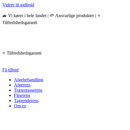
Videre til indhold
🚙 Vi kører i hele landet | 🌱 Ansvarlige produkter | ⭐️
Tilfredshedsgaranti
️ Tilfredshedsgaranti
Få tilbud
Algebehandling
Algerens
Træterrasserens
Fliserens
Tagrenderens
Om os