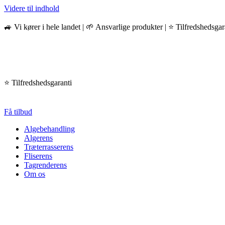
Videre til indhold
🚙 Vi kører i hele landet | 🌱 Ansvarlige produkter | ⭐️ Tilfredshedsgar
⭐️ Tilfredshedsgaranti
Få tilbud
Algebehandling
Algerens
Træterrasserens
Fliserens
Tagrenderens
Om os