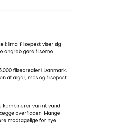
 klima. Flisepest viser sig
sse angreb gøre fliserne
5.000 flisearealer i Danmark.
n af alger, mos og flisepest.
ode kombinerer varmt vand
delægge overfladen. Mange
mere modtagelige for nye