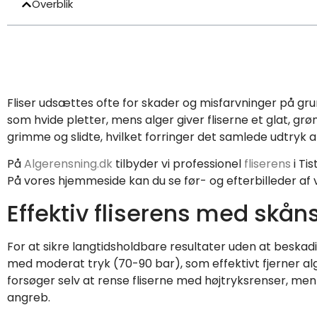
Overblik
Fliser udsættes ofte for skader og misfarvninger på gr
som hvide pletter, mens alger giver fliserne et glat, grø
grimme og slidte, hvilket forringer det samlede udtryk af
På
Algerensning.dk
tilbyder vi professionel
fliserens
i Ti
På vores hjemmeside kan du se før- og efterbilleder af v
Effektiv fliserens med skå
For at sikre langtidsholdbare resultater uden at besk
med moderat tryk (70-90 bar), som effektivt fjerner al
forsøger selv at rense fliserne med højtryksrenser, men
angreb.