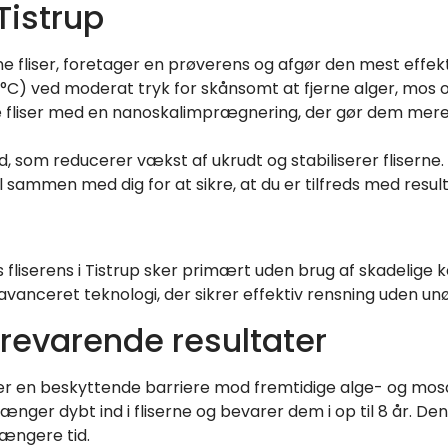
Tistrup
ne fliser, foretager en prøverens og afgør den mest effek
C) ved moderat tryk for skånsomt at fjerne alger, mos og
ine fliser med en nanoskalimprægnering, der gør dem me
som reducerer vækst af ukrudt og stabiliserer fliserne.
ammen med dig for at sikre, at du er tilfreds med result
 fliserens i Tistrup sker primært uden brug af skadelige k
anceret teknologi, der sikrer effektiv rensning uden unø
revarende resultater
er en beskyttende barriere mod fremtidige alge- og mos
ger dybt ind i fliserne og bevarer dem i op til 8 år. D
 længere tid.