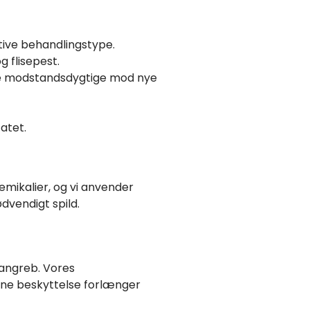
tive behandlingstype.
 flisepest.
re modstandsdygtige mod nye
atet.
emikalier, og vi anvender
dvendigt spild.
angreb. Vores
enne beskyttelse forlænger