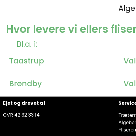
Alge
Hvor levere vi ellers flis
Bl.a. i:
Taastrup
Va
Brøndby
Va
Ejet og drevet af
Servic
CVR 42 32 33 14
Træterr
Algebe
Flisere