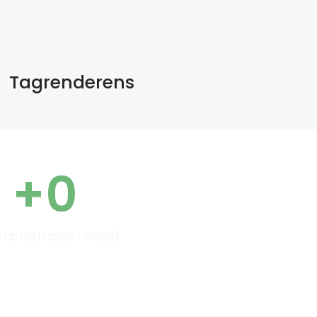
Tagrenderens
+
0
ræterrasse renset