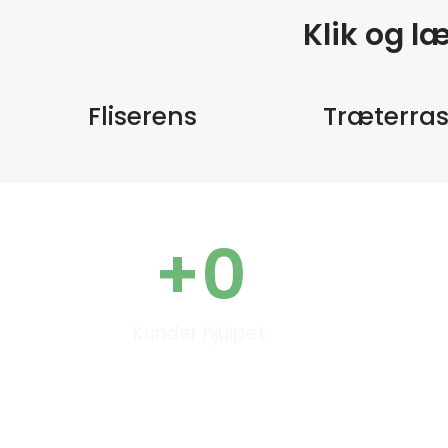
Klik og l
Fliserens
Træterra
+
0
Kunder hjulpet