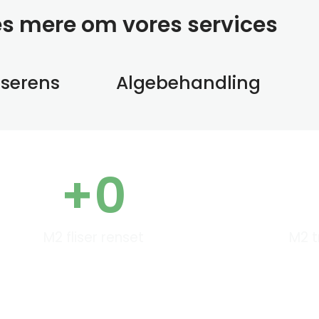
æs mere om vores services
sserens
Algebehandling
+
0
M2 fliser renset
M2 t