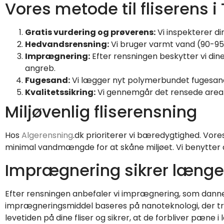
Vores metode til fliserens i 
Gratis vurdering og prøverens:
Vi inspekterer di
Hedvandsrensning:
Vi bruger varmt vand (90-95°
Imprægnering:
Efter rensningen beskytter vi d
angreb.
Fugesand:
Vi lægger nyt polymerbundet fugesand, 
Kvalitetssikring:
Vi gennemgår det rensede areal s
Miljøvenlig fliserensning
Hos
Algerensning
.dk prioriterer vi bæredygtighed. Vores
minimal vandmængde for at skåne miljøet. Vi benytter av
Imprægnering sikrer længe
Efter rensningen anbefaler vi imprægnering, som dann
imprægneringsmiddel baseres på nanoteknologi, der træn
levetiden på dine fliser og sikrer, at de forbliver pæne i