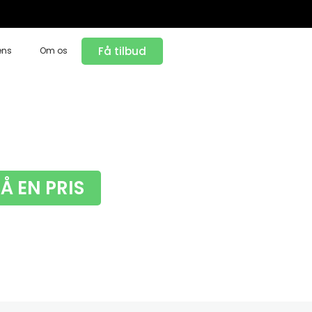
Få tilbud
ens
Om os
FÅ EN PRIS