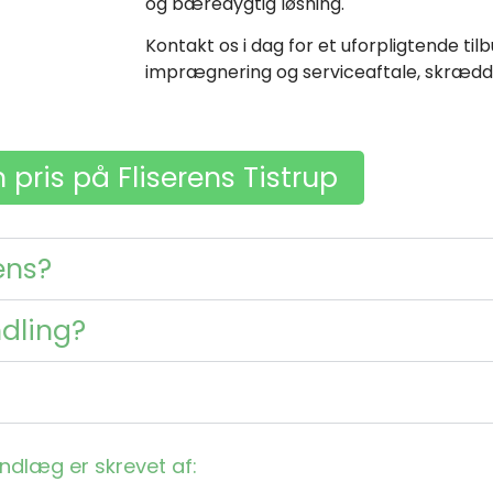
og bæredygtig løsning.
Kontakt os i dag for et uforpligtende til
imprægnering og serviceaftale, skrædde
 pris på Fliserens Tistrup
ens?
ndling?
indlæg er skrevet af: