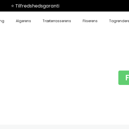
⭐️ Tilfredshedsgaranti
ing
Algerens
Træterrasserens
Fliserens
Tagrender