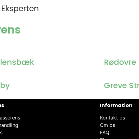
 Eksperten
erens
llensbæk
Rødovre
lby
Greve St
es
Information
asserens
Kontakt os
handling
Om os
ns
FAQ