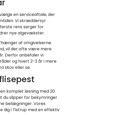
år
g vælge en serviceaftale, der
remtiden. Vi skræddersyr
 første rens sørger for
ndrer nye algevækster.
afhænger af omgivelserne.
and, vil der ofte være mere
år. Derfor anbefaler vi
mråder og hvert 2-3 år i mere
a skov eller sø.
flisepest
u en komplet løsning med 20
at du slipper for bekymringer
nne belægninger. Vores
e dig i Tistrup med en effektiv