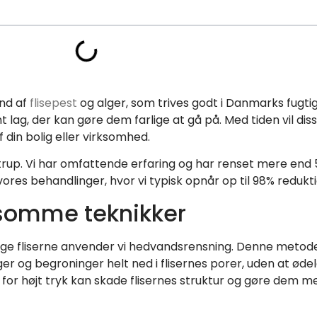
und af
flisepest
og alger, som trives godt i Danmarks fugtige
nt lag, der kan gøre dem farlige at gå på. Med tiden vil di
 din bolig eller virksomhed.
strup. Vi har omfattende erfaring og har renset mere end 
ores behandlinger, hvor vi typisk opnår op til 98% reduktio
nsomme teknikker
adige fliserne anvender vi hedvandsrensning. Denne met
ger og begroninger helt ned i flisernes porer, uden at ø
 for højt tryk kan skade flisernes struktur og gøre dem 