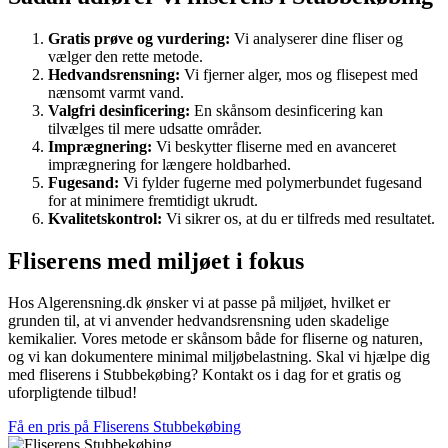
Gratis prøve og vurdering:
Vi analyserer dine fliser og
vælger den rette metode.
Hedvandsrensning:
Vi fjerner alger, mos og flisepest med
nænsomt varmt vand.
Valgfri desinficering:
En skånsom desinficering kan
tilvælges til mere udsatte områder.
Imprægnering:
Vi beskytter fliserne med en avanceret
imprægnering for længere holdbarhed.
Fugesand:
Vi fylder fugerne med polymerbundet fugesand
for at minimere fremtidigt ukrudt.
Kvalitetskontrol:
Vi sikrer os, at du er tilfreds med resultatet.
Fliserens med miljøet i fokus
Hos Algerensning.dk ønsker vi at passe på miljøet, hvilket er
grunden til, at vi anvender hedvandsrensning uden skadelige
kemikalier. Vores metode er skånsom både for fliserne og naturen,
og vi kan dokumentere minimal miljøbelastning. Skal vi hjælpe dig
med fliserens i Stubbekøbing? Kontakt os i dag for et gratis og
uforpligtende tilbud!
Få en pris på Fliserens Stubbekøbing