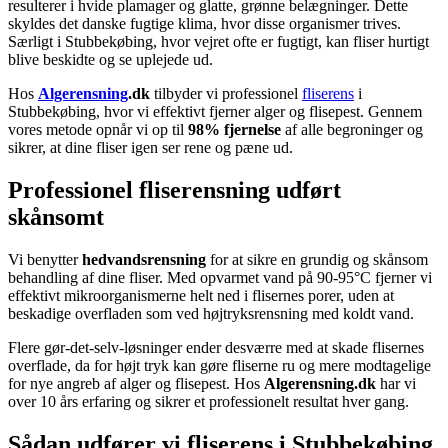
resulterer i hvide plamager og glatte, grønne belægninger. Dette
skyldes det danske fugtige klima, hvor disse organismer trives.
Særligt i Stubbekøbing, hvor vejret ofte er fugtigt, kan fliser hurtigt
blive beskidte og se uplejede ud.
Hos
Algerensning
.dk
tilbyder vi professionel
fliserens
i
Stubbekøbing, hvor vi effektivt fjerner alger og flisepest. Gennem
vores metode opnår vi op til
98% fjernelse
af alle begroninger og
sikrer, at dine fliser igen ser rene og pæne ud.
Professionel fliserensning udført
skånsomt
Vi benytter
hedvandsrensning
for at sikre en grundig og skånsom
behandling af dine fliser. Med opvarmet vand på 90-95°C fjerner vi
effektivt mikroorganismerne helt ned i flisernes porer, uden at
beskadige overfladen som ved højtryksrensning med koldt vand.
Flere gør-det-selv-løsninger ender desværre med at skade flisernes
overflade, da for højt tryk kan gøre fliserne ru og mere modtagelige
for nye angreb af alger og flisepest. Hos
Algerensning.dk
har vi
over 10 års erfaring og sikrer et professionelt resultat hver gang.
Sådan udfører vi fliserens i Stubbekøbing