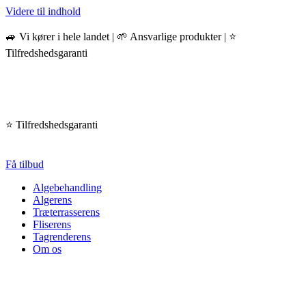
Videre til indhold
🚙 Vi kører i hele landet | 🌱 Ansvarlige produkter | ⭐️
Tilfredshedsgaranti
⭐️ Tilfredshedsgaranti
Få tilbud
Algebehandling
Algerens
Træterrasserens
Fliserens
Tagrenderens
Om os