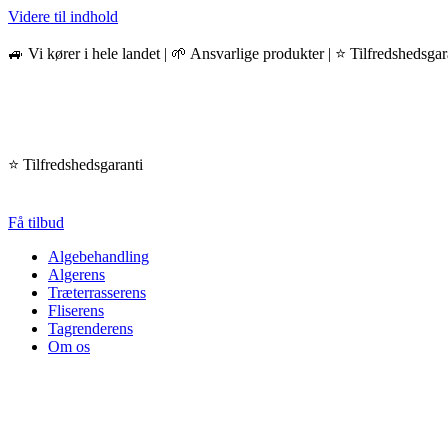
Videre til indhold
🚙 Vi kører i hele landet | 🌱 Ansvarlige produkter | ⭐️ Tilfredshedsgar
⭐️ Tilfredshedsgaranti
Få tilbud
Algebehandling
Algerens
Træterrasserens
Fliserens
Tagrenderens
Om os