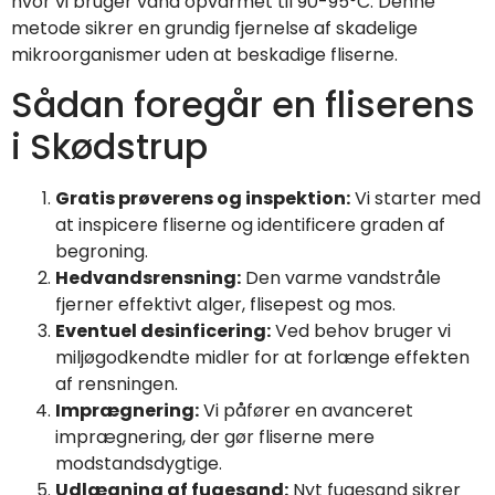
hvor vi bruger vand opvarmet til 90-95°C. Denne
metode sikrer en grundig fjernelse af skadelige
mikroorganismer uden at beskadige fliserne.
Sådan foregår en fliserens
i Skødstrup
Gratis prøverens og inspektion:
Vi starter med
at inspicere fliserne og identificere graden af
begroning.
Hedvandsrensning:
Den varme vandstråle
fjerner effektivt alger, flisepest og mos.
Eventuel desinficering:
Ved behov bruger vi
miljøgodkendte midler for at forlænge effekten
af rensningen.
Imprægnering:
Vi påfører en avanceret
imprægnering, der gør fliserne mere
modstandsdygtige.
Udlægning af fugesand:
Nyt fugesand sikrer