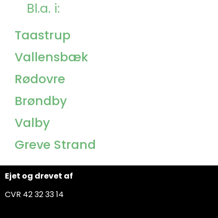
Bl.a. i:
Taastrup
Vallensbæk
Rødovre
Brøndby
Valby
Greve Strand
Ejet og drevet af
CVR 42 32 33 14