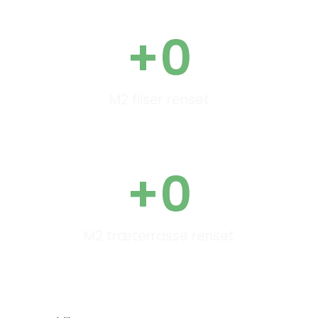
+
0
M2 fliser renset
+
0
M2 træterrasse renset