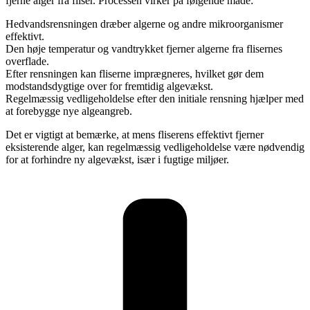
fjerne alger fra fliser. Processen virker på følgende måde:
Hedvandsrensningen dræber algerne og andre mikroorganismer
effektivt.
Den høje temperatur og vandtrykket fjerner algerne fra flisernes
overflade.
Efter rensningen kan fliserne imprægneres, hvilket gør dem
modstandsdygtige over for fremtidig algevækst.
Regelmæssig vedligeholdelse efter den initiale rensning hjælper med
at forebygge nye algeangreb.
Det er vigtigt at bemærke, at mens fliserens effektivt fjerner
eksisterende alger, kan regelmæssig vedligeholdelse være nødvendig
for at forhindre ny algevækst, især i fugtige miljøer.