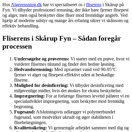
Hos
Algerensning.dk
har vi specialiseret os i
fliserens
i Skårup på
Fyn. Vi tilbyder professionel rensning, der ikke bare fjerner flisepest
og alger, men også beskytter dine fliser mod fremtidige angreb. Ved
hjælp af moderne udstyr og mange års erfaring sikrer vi skånsom og
effektiv behandling.
Fliserens i Skårup Fyn – Sådan foregår
processen
Undersøgelse og prøverens:
Vi starter med en prøve, hvor vi
vurderer flisernes tilstand og finder den bedste løsning.
Hedvandsrensning:
Med opvarmet vand ved 90-95°C
fjerner vi alger og flisepest effektivt uden at beskadige
fliserne.
Mulighed for desinficering:
Vi tilbyder desinficering med
miljøvenlige midler, hvis det ønskes for ekstra beskyttelse.
Imprægnering:
For at forlænge flisernes levetid påfører vi en
specialudviklet imprægnering, som beskytter mod fremtidig
begroning.
Fugesand:
Afslutningsvis udlægger vi polymerbundet
fugesand, som modvirker ukrudt og øger stabiliteten i
flisebelægningen.
Kvalitetssikring:
Vi gennemgår arbejdet sammen med dig og