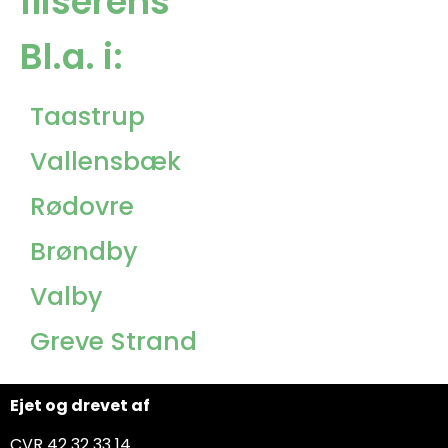
fliserens
Bl.a. i:
Taastrup
Vallensbæk
Rødovre
Brøndby
Valby
Greve Strand
Ejet og drevet af
CVR 42 32 33 14