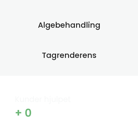
Algebehandling
Tagrenderens
Kunder hjulpet
+
0