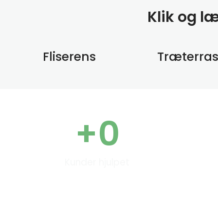
Klik og l
Fliserens
Træterra
+
0
Kunder hjulpet