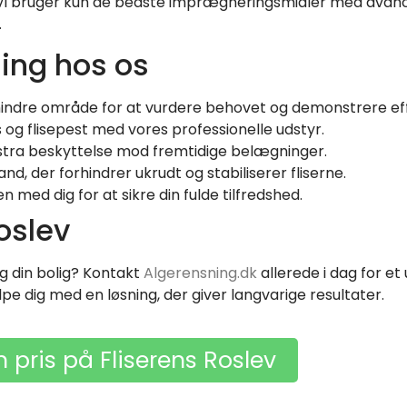
 Vi bruger kun de bedste imprægneringsmidler med avan
.
ning hos os
mindre område for at vurdere behovet og demonstrere ef
s og flisepest med vores professionelle udstyr.
tra beskyttelse mod fremtidige belægninger.
, der forhindrer ukrudt og stabiliserer fliserne.
ed dig for at sikre din fulde tilfredshed.
Roslev
ing din bolig? Kontakt
Algerensning.dk
allerede i dag for et
ælpe dig med en løsning, der giver langvarige resultater.
n pris på Fliserens Roslev