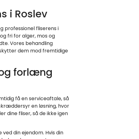
ns i Roslev
g professionel fliserens i
e og fri for alger, mos og
oldte. Vores behandling
beskytter dem mod fremtidige
 og forlæng
tidig få en serviceaftale, så
i skræddersyr en løsning, hvor
r dine fliser, så de ikke igen
 ved din ejendom. Hvis din