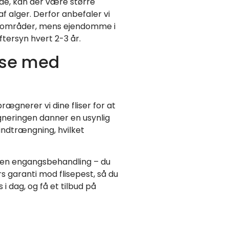
åde, kan der være større
af alger. Derfor anbefaler vi
sse områder, mens ejendomme i
ersyn hvert 2-3 år.
lse med
prægnerer vi dine fliser for at
eringen danner en usynlig
indtrængning, hvilket
t en engangsbehandling – du
års garanti mod flisepest, så du
i dag, og få et tilbud på