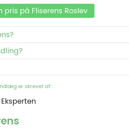
n pris på Fliserens Roslev
ens?
ndling?
indlæg er skrevet af:
 Eksperten
erens