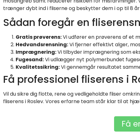
mosangreb samt reducerer risikoen for misfarvninger.
trænger dybt ind i fliserne og beskytter dem i op til 8 år
Sådan foregår en fliserens
Gratis prøverens:
Vi udfører en prøverens af et 
Hedvandsrensning:
Vi fjerner effektivt alger, mo
Imprægnering:
Vi tilbyder imprægnering som eks
Fugesand:
Vi udlægger nyt polymerbundet fugesand
Kvalitetssikring:
Vi gennemgår resultatet sammen m
Få professionel fliserens i 
Vil du sikre dig flotte, rene og vedligeholdte fliser omkr
fliserens i Roslev. Vores erfarne team står klar til at hj
Få e