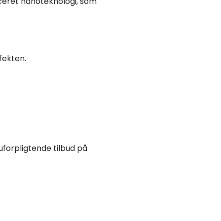
ceret nanoteknologi, som
fekten.
 uforpligtende tilbud på