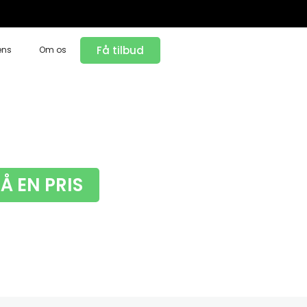
Få tilbud
ens
Om os
FÅ EN PRIS