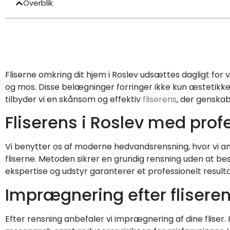
Overblik
Fliserne omkring dit hjem i Roslev udsættes dagligt for 
og mos. Disse belægninger forringer ikke kun æstetikken
tilbyder vi en skånsom og effektiv
fliserens
, der genskab
Fliserens i Roslev med prof
Vi benytter os af moderne hedvandsrensning, hvor vi a
fliserne. Metoden sikrer en grundig rensning uden at bes
ekspertise og udstyr garanterer et professionelt resulta
Imprægnering efter flisere
Efter rensning anbefaler vi imprægnering af dine flise