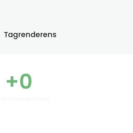
Tagrenderens
+
0
ræterrasse renset