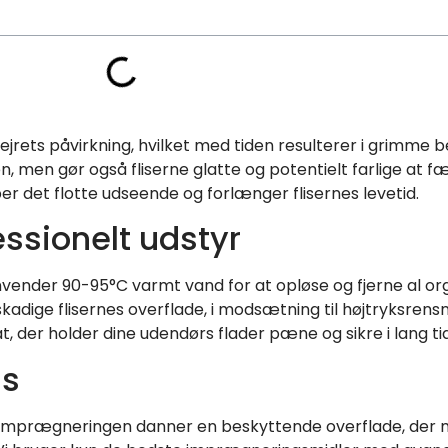
vejrets påvirkning, hvilket med tiden resulterer i grimme
, men gør også fliserne glatte og potentielt farlige at 
er det flotte udseende og forlænger flisernes levetid.
essionelt udstyr
nvender 90-95°C varmt vand for at opløse og fjerne al o
kadige flisernes overflade, i modsætning til højtryksrensn
t, der holder dine udendørs flader pæne og sikre i lang tid
ns
r. Imprægneringen danner en beskyttende overflade, der 