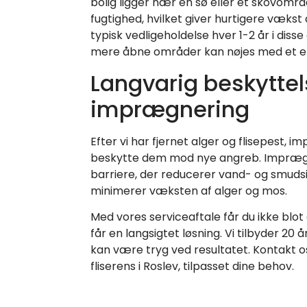
bolig ligger nær en sø eller et skovomr
fugtighed, hvilket giver hurtigere vækst 
typisk vedligeholdelse hver 1-2 år i di
mere åbne områder kan nøjes med et eft
Langvarig beskytte
imprægnering
Efter vi har fjernet alger og flisepest, im
beskytte dem mod nye angreb. Imprægn
barriere, der reducerer vand- og smuds
minimerer væksten af alger og mos.
Med vores serviceaftale får du ikke blo
får en langsigtet løsning. Vi tilbyder 20 
kan være tryg ved resultatet. Kontakt os 
fliserens i Roslev, tilpasset dine behov.