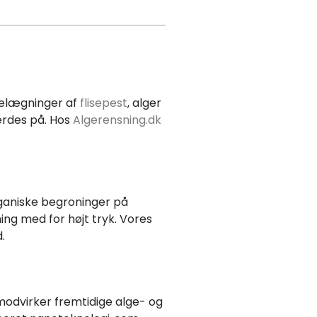
 belægninger af
flisepest
, alger
færdes på. Hos
Algerensning.dk
rganiske begroninger på
ing med for højt tryk. Vores
.
modvirker fremtidige alge- og