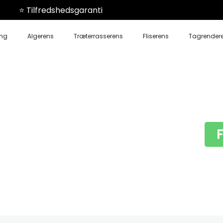
⭐️ Tilfredshedsgaranti
ing
Algerens
Træterrasserens
Fliserens
Tagrender