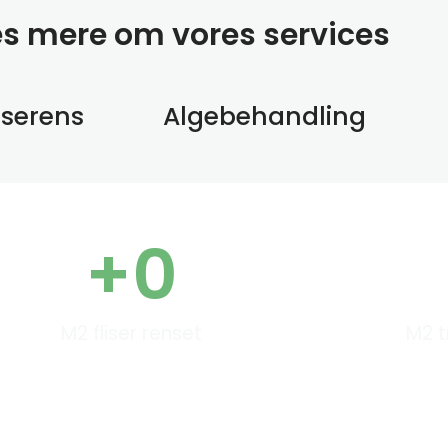
æs mere om vores services
sserens
Algebehandling
+
0
M2 fliser renset
M2 t