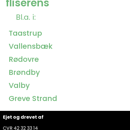
fliserens
Bl.a. i:
Taastrup
Vallensbæk
Rødovre
Brøndby
Valby
Greve Strand
Ejet og drevet af
CVR 42 32 33 14