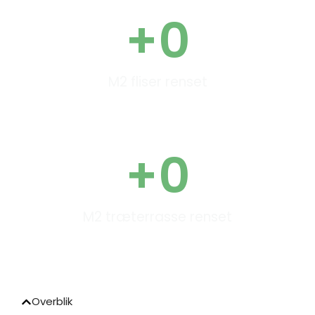
+
0
M2 fliser renset
+
0
M2 træterrasse renset
Overblik