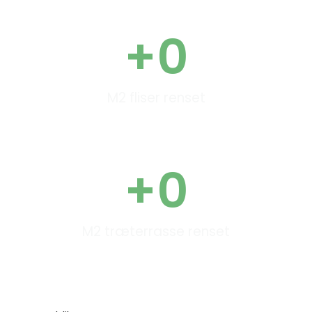
+
0
M2 fliser renset
+
0
M2 træterrasse renset