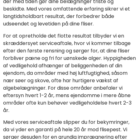
der med tiden gør dine belægninger triste og
beskidte. Med vores omfattende erfaring sikrer vi et
langtidsholdbart resultat, der forbedrer både
udseendet og levetiden på dine fliser.
For at opretholde det flotte resultat tilbyder vi en
skræddersyet serviceaftale, hvor vi kommer tilbage
efter den første rensning og sørger for, at dine fliser
forbliver pæne og fri for uønskede alger. Hyppigheden
af vedligehold afhænger af beliggenheden af din
ejendom, da områder med høj luftfugtighed, såsom
nær søer og skove, ofte har hurtigere vækst af
algebelægninger. For disse områder anbefaler vi
eftersyn hvert 1-2 år, mens ejendomme i mere åbne
områder ofte kun behøver vedligeholdelse hvert 2-3
år.
Med vores serviceaftale slipper du for bekymringer,
da vi yder en garanti på hele 20 år mod flisepest. Vi
sørger desuden for en grundig imprægnering efter