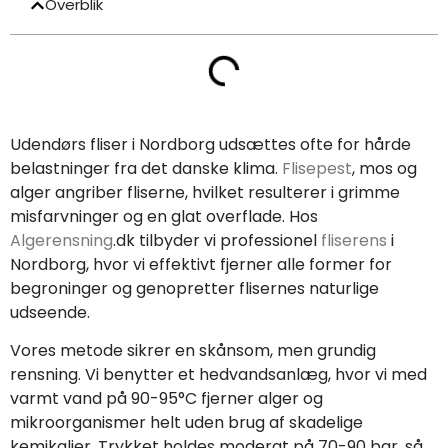
Overblik
Udendørs fliser i Nordborg udsættes ofte for hårde
belastninger fra det danske klima.
Flisepest
, mos og
alger angriber fliserne, hvilket resulterer i grimme
misfarvninger og en glat overflade. Hos
Algerensning
.dk tilbyder vi professionel
fliserens
i
Nordborg, hvor vi effektivt fjerner alle former for
begroninger og genopretter flisernes naturlige
udseende.
Vores metode sikrer en skånsom, men grundig
rensning. Vi benytter et hedvandsanlæg, hvor vi med
varmt vand på 90-95°C fjerner alger og
mikroorganismer helt uden brug af skadelige
kemikalier. Trykket holdes moderat på 70-90 bar, så