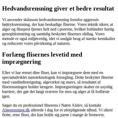
Hedvandsrensning giver et bedre resultat
Vi anvender skånsom hedvandsrensning fremfor aggressiv
højtryksrensning, der kan beskadige fliserne. Vores teknik sikrer, at
alger og flisepest fjernes helt ned i porerne, hvilket forhindrer hurtig
genopblomstring og samtidig beskytter flisernes slidlag. Vores
metode er også miljøvenlig, idet vi undgår brug af stærke kemikalier
og reducerer vores påvirkning af naturen.
Forlæng flisernes levetid med
imprægnering
Efter vi har renset dine fliser, kan vi imprægnere dem med en
specialudviklet nanoteknologisk forsegling. Dette beskytter fliserne
mod vandindtrængning, algevækst og snavs, så resultatet af
fliserensningen holder længere. Imprægneringen skaber en usynlig
barriere, der gør det langt sværere for mos og alger at få fodfæste
igen.
Søger du en professionel fliserens i Nørre Alslev, så kontakt
Algerensning.dk
allerede i dag for et uforpligtende tilbud. Vi sikrer
flotte, rene fliser, der kan holde sig pæne i mange år fremover.