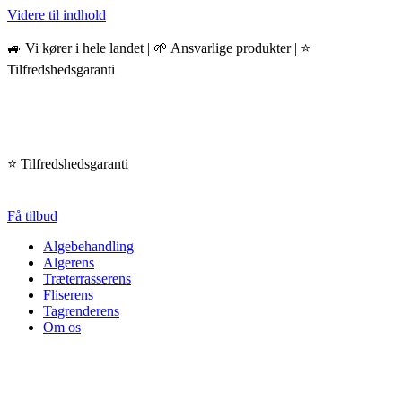
Videre til indhold
🚙 Vi kører i hele landet | 🌱 Ansvarlige produkter | ⭐️
Tilfredshedsgaranti
⭐️ Tilfredshedsgaranti
Få tilbud
Algebehandling
Algerens
Træterrasserens
Fliserens
Tagrenderens
Om os