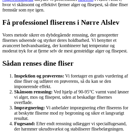
hvor vi skånsomt og effektivt fjerner alger og flisepest, så dine fliser
fremstår som nye igen.
Få professionel fliserens i Nørre Alslev
Vores metode sikrer en dybdegående rensning, der genopretter
flisernes udseende og styrker deres holdbarhed. Vi benytter et
avanceret hedvandsanlæg, der kombinerer høj temperatur og
moderat tryk for at fjerne selv de mest genstridige alger og flisepest.
Sådan renses dine fliser
Inspektion og prøverens:
Vi foretager en gratis vurdering af
dine fliser og udfører en prøverens, så du kan se den
imponerende effekt.
Skånsom rensning:
Ved hjælp af 90-95°C varmt vand løsner
vi alger, mos og flisepest, uden at beskadige flisernes
overflade.
Imprægnering:
Vi anbefaler imprægnering efter fliserens for
at beskytte fliserne mod ny begroning og sikre et langvarigt
resultat.
Fugesand:
Efter endt rensning udlægger vi specialfugesand,
der hæmmer ukrudtsvækst og stabiliserer flisebelægningen.