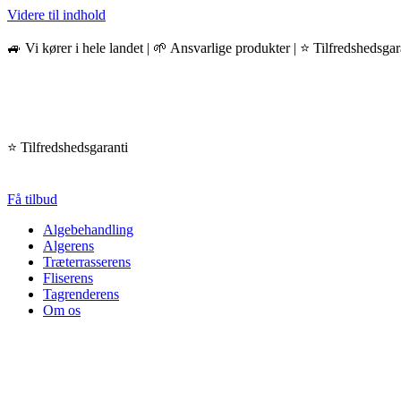
Videre til indhold
🚙 Vi kører i hele landet | 🌱 Ansvarlige produkter | ⭐️ Tilfredshedsgar
⭐️ Tilfredshedsgaranti
Få tilbud
Algebehandling
Algerens
Træterrasserens
Fliserens
Tagrenderens
Om os