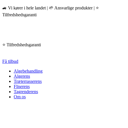
Videre
🚙 Vi kører i hele landet | 🌱 Ansvarlige produkter | ⭐️
til
Tilfredshedsgaranti
indhold
 Tilfredshedsgaranti
Få tilbud
Algebehandling
Algerens
Træterrasserens
Fliserens
Tagrenderens
Om os