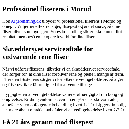
Professionel fliserens i Morud
Hos
Algerensning.dk
tilbyder vi professionel fliserens i Morud og
omegn. Vi fjerner effektivt alger, flisepest og andet snavs, så dine
fliser bliver som nye igen. Vores behandling sikrer ikke kun et flot
resultat, men også en længere levetid for dine fliser.
Skræddersyet serviceaftale for
vedvarende rene fliser
Når vi udfører fliserens, tilbyder vi en skræddersyet serviceaftale,
der sørger for, at dine fliser forbliver rene og pæne i mange år frem.
Efter den første rens sørger vi for løbende vedligeholdelse, så alger
og flisepest ikke får mulighed for at vende tilbage.
Hyppigheden af vedligeholdelse varierer afhængigt af din bolig og
omgivelser. Er din ejendom placeret nær søer eller skovområder,
anbefaler vi en opfølgende behandling hvert 1-2 år. Ligger din bolig
i et mere åbent område, anbefaler vi en vedligeholdelse hvert 2-3 år.
Få 20 års garanti mod flisepest