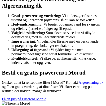
Algerensning.dk
Gratis prøverens og vurdering:
Vi undersøger flisernes
tilstand og udfører en prøverens, så du kan se forskellen.
Hedvandsrensning:
Vi bruger opvarmet vand for skånsom
og effektiv fjernelse af alger og flisepest.
Valgfri desinficering:
Som ekstra service kan vi tilbyde
desinficering med miljøcertificerede midler.
Imprægnering:
Vi behandler fliserne med en beskyttende
imprægnering, der forlænger resultaterne.
Udlægning af fugesand:
Vi fylder fugerne med
polymerbundet fugesand for at forhindre ukrudtsvækst.
Kvalitetskontrol:
Vi sikre os, at fliserne står knivskarpe,
inden vi afslutter opgaven.
Bestil en gratis prøverens i Morud
Ønsker du at få renset dine fliser i Morud? Kontakt
Algerensning.dk
og få en gratis vurdering af dine fliser. Vi sikrer et rent og pænt
resultat, der holder i mange år fremover.
Få en pris på Fliserens Morud