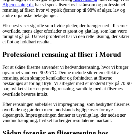
Algerensning.dk
har vi specialiseret os i skånsom og professionel
rensning af fliser, hvor vi typisk fjerner op til 98% af alger, lav og
andre organiske belægninger.
Flisepest viser sig ofte som hvide pletter, der trænger ned i flisernes
overflade, mens alger efterlader et grønt og glat lag, som kan være
farligt at gå på. Uanset problemet har vi den rette løsning, der sikrer
et flot og holdbart resultat.
Professionel rensning af fliser i Morud
For at skåne fliserne anvender vi hedvandsrensning, hvor vi bruger
opvarmet vand ved 90-95°C. Denne metode sikrer en effektiv
rensning uden skrappe kemikalier og forhindrer, at fliserne
beskadiges af for højt tryk. Vi arbejder med et moderat tryk på 70-90
bar, hvilket sikrer en grundig rensning, samtidig med at flisernes
overflade bevares intakt.
Efter rensningen anbefaler vi imprægnering, som beskytter flisernes
overflade og gør dem mere modstandsdygtige over for nye
algeangreb. Imprægneringen danner et usynligt lag, der nedsætter
vandindtrængning, hvilket forlænger resultaterne markant.
Sådan foregår en fliserensning hos