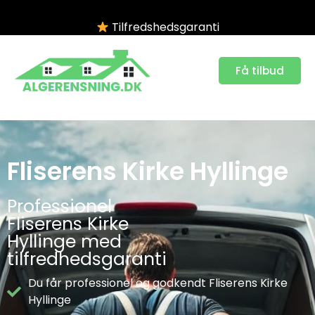
Tilfredshedsgaranti
Få tilbud
Fliserens Kirke Hyllinge
Professionel
Fliserens Kirke
Hyllinge med
tilfredhedsgaranti
Du får professionel og godkendt Fliserens Kirke
Hyllinge