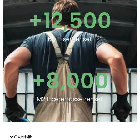
+
12,500
M2 fliser renset
+
8,000
M2 træterrasse renset
Overblik