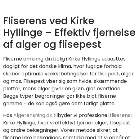
Fliserens ved Kirke
Hyllinge – Effektiv fjernelse
af alger og flisepest
Fliserne omkring din bolig i Kirke Hyllinge udsættes
dagligt for det danske klima, hvor fugtige forhold
skaber optimale vækstbetingelser for
flisepest
, alger
og mos. Flisepest viser sig som hvide, skæmmende
pletter, mens alger giver en grøn, glat overflade.
Begge typer begroninger gør ikke blot fliserne
grimme – de kan også gøre dem farligt glatte.
Hos
Algerensning.dk
tilbyder vi professionel
fliserens
i
Kirke Hyllinge, hvor vi effektivt fjerner alger, flisepest
og andre belægninger. Vores metode sikrer, at
fliserne ikke beskadiges, samtidig med at vi opnår et