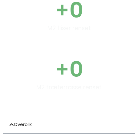
+
0
M2 fliser renset
+
0
M2 træterrasse renset
Overblik