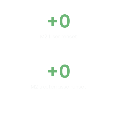
+
0
M2 fliser renset
+
0
M2 træterrasse renset