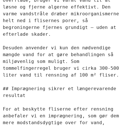
overflade, bruger vi varmt vand til at 
løsne og fjerne algerne effektivt. Den 
varme vandstråle dræber mikroorganismerne 
helt ned i flisernes porer, så 
begroningerne fjernes grundigt – uden at 
efterlade skader.

Desuden anvender vi kun den nødvendige 
mængde vand for at gøre behandlingen så 
miljøvenlig som muligt. Som 
tommelfingerregel bruger vi cirka 300-500 
liter vand til rensning af 100 m² fliser.

## Imprægnering sikrer et længerevarende 
resultat

For at beskytte fliserne efter rensning 
anbefaler vi en imprægnering, som gør dem 
mere modstandsdygtige over for vand, 