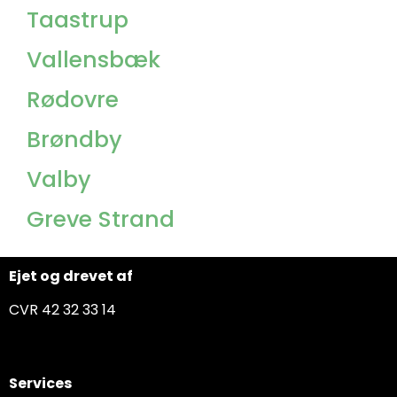
Taastrup
Vallensbæk
Rødovre
Brøndby
Valby
Greve Strand
Ejet og drevet af
CVR 42 32 33 14
Services