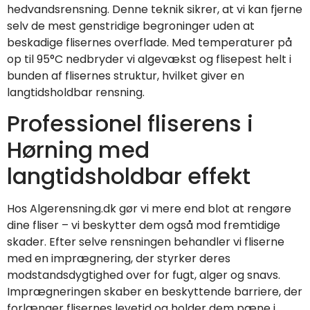
hedvandsrensning. Denne teknik sikrer, at vi kan fjerne
selv de mest genstridige begroninger uden at
beskadige flisernes overflade. Med temperaturer på
op til 95°C nedbryder vi algevækst og flisepest helt i
bunden af flisernes struktur, hvilket giver en
langtidsholdbar rensning.
Professionel fliserens i
Hørning med
langtidsholdbar effekt
Hos Algerensning.dk gør vi mere end blot at rengøre
dine fliser – vi beskytter dem også mod fremtidige
skader. Efter selve rensningen behandler vi fliserne
med en imprægnering, der styrker deres
modstandsdygtighed over for fugt, alger og snavs.
Imprægneringen skaber en beskyttende barriere, der
forlænger flisernes levetid og holder dem pæne i