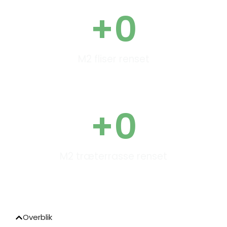
+
0
M2 fliser renset
+
0
M2 træterrasse renset
Overblik