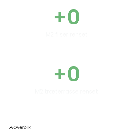
+
0
M2 fliser renset
+
0
M2 træterrasse renset
Overblik