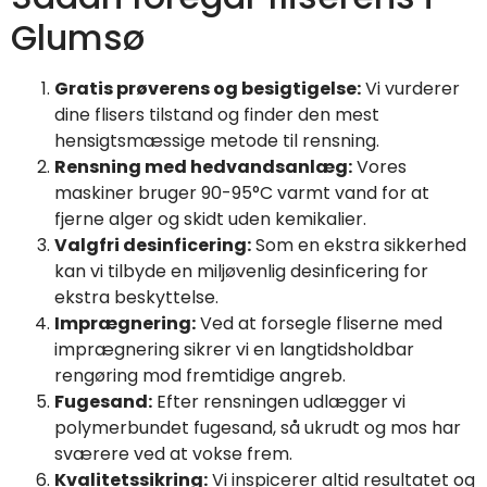
Glumsø
Gratis prøverens og besigtigelse:
Vi vurderer
dine flisers tilstand og finder den mest
hensigtsmæssige metode til rensning.
Rensning med hedvandsanlæg:
Vores
maskiner bruger 90-95°C varmt vand for at
fjerne alger og skidt uden kemikalier.
Valgfri desinficering:
Som en ekstra sikkerhed
kan vi tilbyde en miljøvenlig desinficering for
ekstra beskyttelse.
Imprægnering:
Ved at forsegle fliserne med
imprægnering sikrer vi en langtidsholdbar
rengøring mod fremtidige angreb.
Fugesand:
Efter rensningen udlægger vi
polymerbundet fugesand, så ukrudt og mos har
sværere ved at vokse frem.
Kvalitetssikring:
Vi inspicerer altid resultatet og