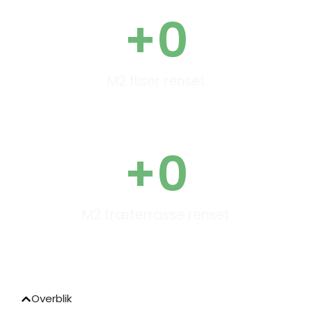
+
0
M2 fliser renset
+
0
M2 træterrasse renset
Overblik