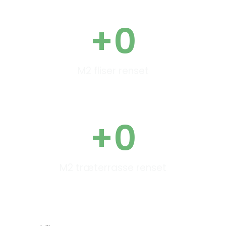
+
0
M2 fliser renset
+
0
M2 træterrasse renset