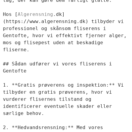
lag, der kan gøre dem farligt glatte.  

Hos [
Algerensning
.dk]
(https://www.algerensning.dk) tilbyder vi 
professionel og skånsom fliserens i 
Gentofte, hvor vi effektivt fjerner alger, 
mos og flisepest uden at beskadige 
fliserne. 

## Sådan udfører vi vores fliserens i 
Gentofte  

1. **Gratis prøverens og inspektion:** Vi 
tilbyder en gratis prøverens, hvor vi 
vurderer flisernes tilstand og 
identificerer eventuelle skader eller 
særlige behov.  

2. **Hedvandsrensning:** Med vores 