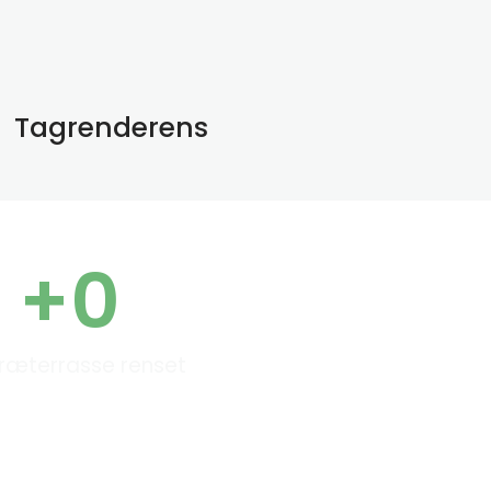
Tagrenderens
+
0
ræterrasse renset