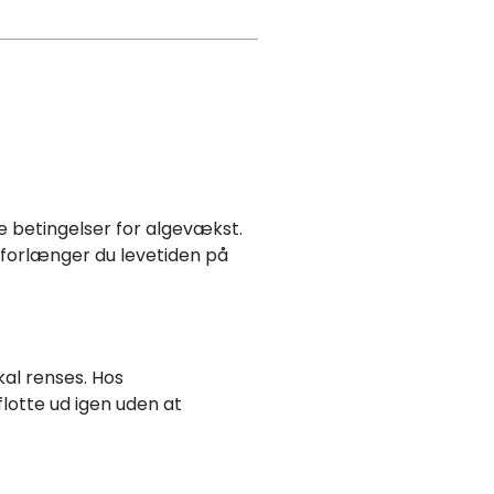
le betingelser for algevækst.
e, forlænger du levetiden på
kal renses. Hos
 flotte ud igen uden at