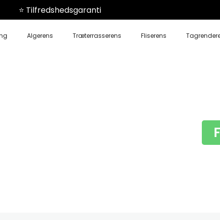
⭐️ Tilfredshedsgaranti
ing
Algerens
Træterrasserens
Fliserens
Tagrender