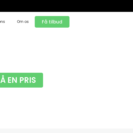
Få tilbud
ens
Om os
FÅ EN PRIS