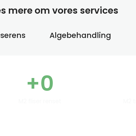
æs mere om vores services
sserens
Algebehandling
+
0
M2 fliser renset
M2 t