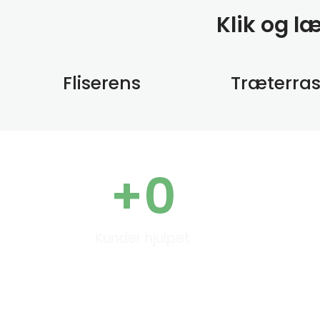
Klik og l
Fliserens
Træterra
+
0
Kunder hjulpet