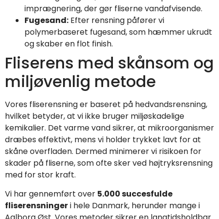
imprægnering, der gør fliserne vandafvisende.
Fugesand:
Efter rensning påfører vi
polymerbaseret fugesand, som hæmmer ukrudt
og skaber en flot finish.
Fliserens med skånsom og
miljøvenlig metode
Vores fliserensning er baseret på hedvandsrensning,
hvilket betyder, at vi ikke bruger miljøskadelige
kemikalier. Det varme vand sikrer, at mikroorganismer
dræbes effektivt, mens vi holder trykket lavt for at
skåne overfladen. Dermed minimerer vi risikoen for
skader på fliserne, som ofte sker ved højtryksrensning
med for stor kraft.
Vi har gennemført over
5.000 succesfulde
fliserensninger
i hele Danmark, herunder mange i
Aalborg Øst. Vores metoder sikrer en langtidsholdbar