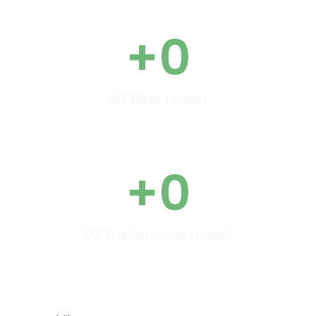
+
0
M2 fliser renset
+
0
M2 træterrasse renset