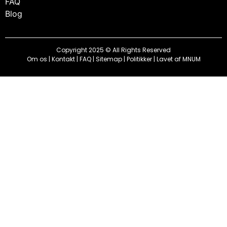
FAQ
Blog
Copyright 2025 © All Rights Reserved
Om os
|
Kontakt
|
FAQ
|
Sitemap
|
Politikker
| Lavet af
MNUM