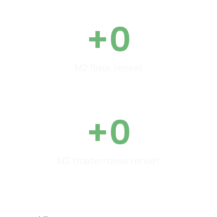
+
0
M2 fliser renset
+
0
M2 træterrasse renset