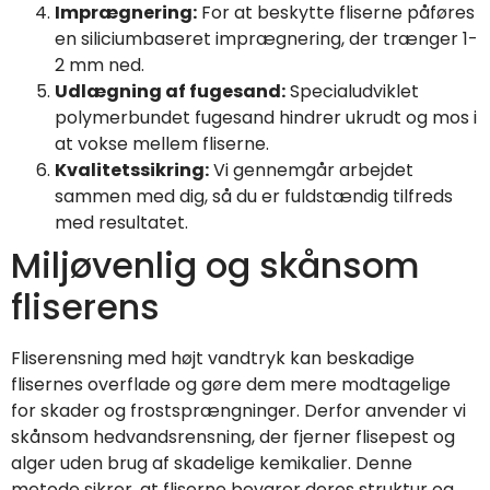
Imprægnering:
For at beskytte fliserne påføres
en siliciumbaseret imprægnering, der trænger 1-
2 mm ned.
Udlægning af fugesand:
Specialudviklet
polymerbundet fugesand hindrer ukrudt og mos i
at vokse mellem fliserne.
Kvalitetssikring:
Vi gennemgår arbejdet
sammen med dig, så du er fuldstændig tilfreds
med resultatet.
Miljøvenlig og skånsom
fliserens
Fliserensning med højt vandtryk kan beskadige
flisernes overflade og gøre dem mere modtagelige
for skader og frostsprængninger. Derfor anvender vi
skånsom hedvandsrensning, der fjerner flisepest og
alger uden brug af skadelige kemikalier. Denne
metode sikrer, at fliserne bevarer deres struktur og